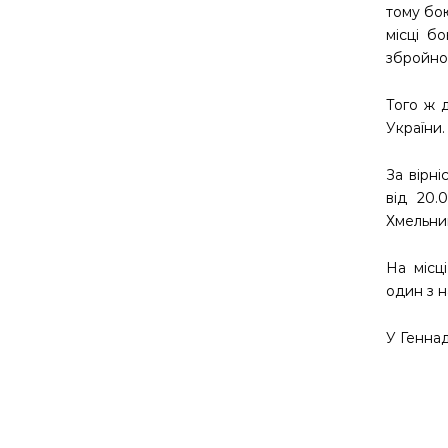
тому бою
місці б
збройном
Того ж 
України.
За вірні
від 20.
Хмельниц
На місц
один з н
У Генна