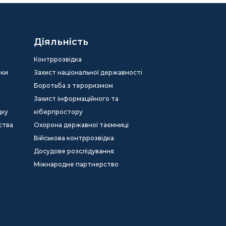
Діяльність
Контррозвідка
еки
Захист національної державності
Боротьба з тероризмом
Захист інформаційного та
дку
кіберпростору
ства
Охорона державної таємниці
Військова контррозвідка
Досудове розслідування
Міжнародне партнерство