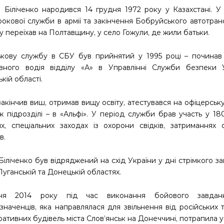
й Біліченко народився 14 грудня 1972 року у Казахстані. У
трокової служби в армії та закінчення Бобруйського автотра
у переїхав на Полтавщину, у село Гожули, де жили батьки.
ькову службу в СБУ був прийнятий у 1995 році – починав
вного водія відділу «А» в Управлінні Служби безпеки 
кій області.
акінчив виш, отримав вищу освіту, атестувався на офіцерськ
ж підрозділі – в «Альфі». У період служби брав участь у 1
ях, спеціальних заходах із охорони свідків, затриманнях 
в.
Біліченко був відряджений на схід України у дні стрімкого з
Луганській та Донецькій областях.
тня 2014 року під час виконання бойового завдан
значенців, яка направлялася для звільнення від російських 
ративних будівель міста Слов’янськ на Донеччині, потрапила у 