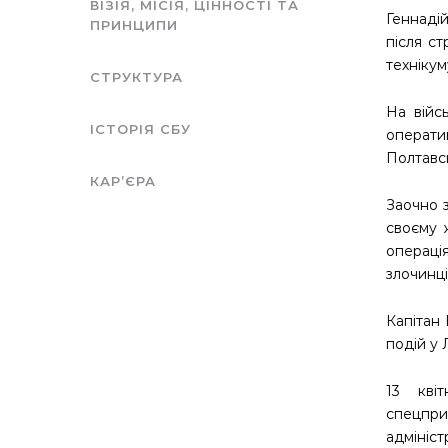
ВІЗІЯ, МІСІЯ, ЦІННОСТІ ТА
Геннаді
ПРИНЦИПИ
після с
технікум
СТРУКТУРА
На війс
ІСТОРІЯ СБУ
операти
Полтавсь
КАР’ЄРА
Заочно з
своєму 
операці
злочинці
Капітан 
подій у 
13 кві
спецпри
адмініст