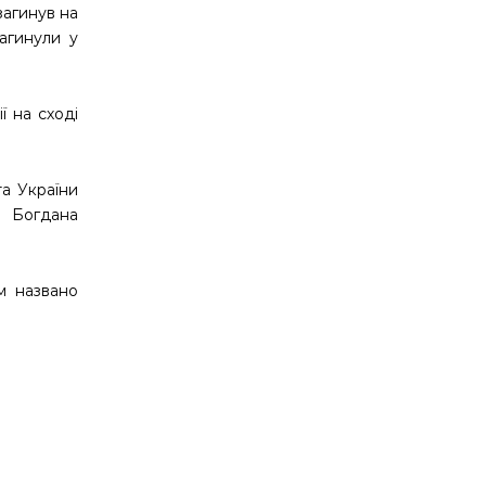
загинув на
загинули у
ї на сході
та України
м Богдана
ем названо