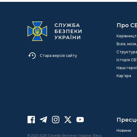
Про С
Керівницт
Візія, міс
Структур
Стара версія сайту
Історія СБ
Наші герої
Кар’єра
Пресц
Новини
© 2020-2026 Служба безпеки України. Весь