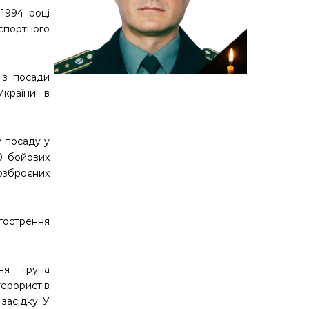
 1994 році
нспортного
 з посади
України в
у посаду у
80 бойових
озброєних
агострення
ня група
терористів
засідку. У