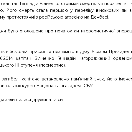
 капітан Геннадій Біліченко отримав смертельні поранення і 
ою. Його смерть стала першою у переліку військових, які 
у протистоянні з російською агресією на Донбасі.
дня було оголошено про початок антитерористичної операці
сть військовій присязі та незламність духу Указом Президен
06.2014 капітан Біліченко Геннадій нагороджений ордено
ького ІІІ ступеня (посмертно).
і загибелі капітана встановлено пам’ятний знак, його імен
авчальних курсів Національної академії СБУ.
дія залишилися дружина та син.