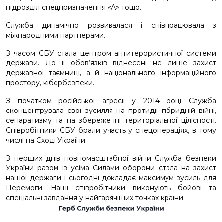
підрозділ спецпризначення «А» тощо.
Служба динамічно розвивалася і співпрацювала з
міжнародними партнерами.
З часом СБУ стала центром антитерористичної системи
держави. До її обов’язків віднесені не лише захист
державної таємниці, а й національного інформаційного
простору, кібербезпеки.
З початком російської агресії у 2014 році Служба
сконцентрувала свої зусилля на протидії гібридній війні,
сепаратизму та на збереженні територіальної цілісності.
Співробітники СБУ брали участь у спецопераціях, в тому
числі на Сході України.
З перших днів повномасштабної війни Служба безпеки
України разом із усіма Силами оборони стала на захист
нашої держави і сьогодні докладає максимум зусиль для
Перемоги. Наші співробітники виконують бойові та
спеціальні завдання у найгарячіших точках країни.