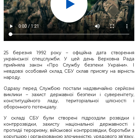
НАШІ ГЕРОЇ
КАР’ЄРА
25 березня 1992 року – офіційна дата створення
української спецслужби. У цей день Верховна Рада
прийняла закон «Про Службу безпеки України». І
невдовзі особовий склад СБУ склав присягу на вірність
народу.
Одразу перед Службою постали надзвичайно серйозні
виклики – захист державної безпеки і суверенітету,
конституційного ладу, територіальної цілісності і
оборонного потенціалу.
У складі СБУ були створені підрозділи розвідки і
контррозвідки, захисту національної державності і
протидії тероризму, військової контррозвідки, боротьби з
корупцією і організованою злочинністю, урядового зв’язку,