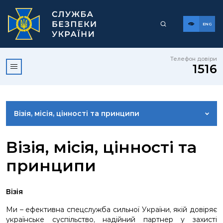
ENG
Телефон довіри
1516
Візія, місія, цінності та принципи
КЕРІВНИЦТВО
Візія, місія, цінності та
принципи
СТРУКТУРА
Візія
ІСТОРІЯ СБУ
Ми – ефективна спецслужба сильної України, якій довіряє
українське суспільство, надійний партнер у захисті