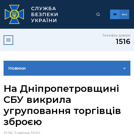
ENG
Телефон довіри
1516
Новини
ФОТОГАЛЕРЕЯ
На Дніпропетровщині
СБУ викрила
ВІДЕОГАЛЕРЕЯ
угруповання торгівців
зброєю
КОНТАКТИ ПРЕСЦЕНТРУ
13:56, 7 квітня 2020