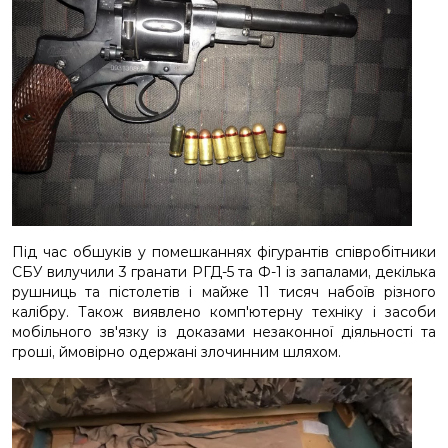
Під час обшуків у помешканнях фігурантів співробітники
СБУ вилучили 3 гранати РГД-5 та Ф-1 із запалами, декілька
рушниць та пістолетів і майже 11 тисяч набоїв різного
калібру. Також виявлено комп'ютерну техніку і засоби
мобільного зв'язку із доказами незаконної діяльності та
гроші, ймовірно одержані злочинним шляхом.