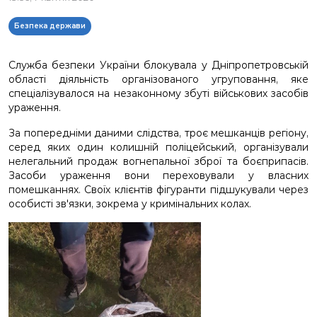
Безпека держави
Служба безпеки України блокувала у Дніпропетровській
області діяльність організованого угруповання, яке
спеціалізувалося на незаконному збуті військових засобів
ураження.
За попередніми даними слідства, троє мешканців регіону,
серед яких один колишній поліцейський, організували
нелегальний продаж вогнепальної зброї та боєприпасів.
Засоби ураження вони переховували у власних
помешканнях. Своїх клієнтів фігуранти підшукували через
особисті зв'язки, зокрема у кримінальних колах.