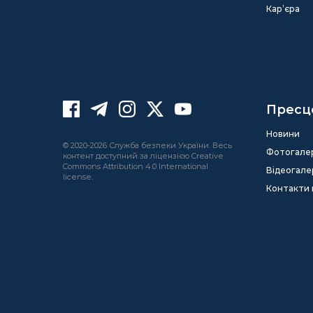
Кар’єра
Пресц
Новини
© 2020-2026 Служба безпеки України. Весь
Фотогале
контент доступний за ліцензією Creative
Commons Attribution 4.0 International
Відеогале
license.
Контакти