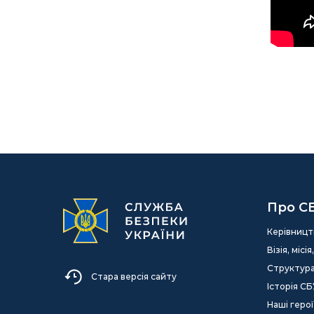
Про С
Керівницт
Візія, міс
Структур
Стара версія сайту
Історія СБ
Наші герої