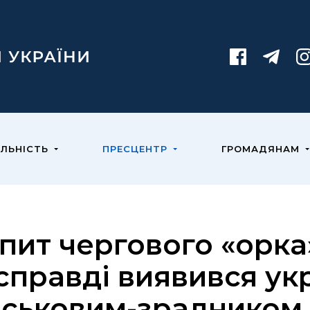
ЯЛЬНІСТЬ
ПРЕСЦЕНТР
ГРОМАДЯНАМ
пит чергового «орка»
справді виявився ук
йськовим-зрадником і