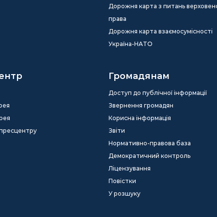
Дорожня карта з питань верховен
права
Дорожня карта взаємосумісності
Україна-НАТО
ентр
Громадянам
Доступ до публічної інформації
рея
Звернення громадян
рея
Корисна інформація
 пресцентру
Звіти
Нормативно-правова база
Демократичний контроль
Ліцензування
Повістки
У розшуку