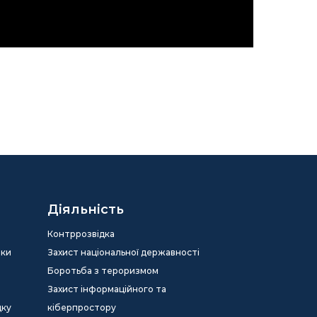
Діяльність
Контррозвідка
еки
Захист національної державності
Боротьба з тероризмом
Захист інформаційного та
дку
кіберпростору