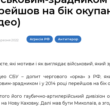
рейшов на бік окупа
ідео)
Агресія РФ
Антитерор
березня 2022
єте, які мотиви і як виглядає військовий, який 
део СБУ – допит чергового «орка» з РФ, як
овим-зрадником і у 2014 році перейшов на бік 
ого його гаубично-артилерійський дивізіон о
на Нову Каховку. Далі мав бути Миколаїв, а зго