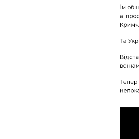
Їм обі
а прос
Крим»
Та Укр
Відста
воїнам
Тепер
непок