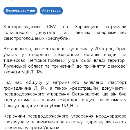
Безпека держави
Антитерор
Контррозвідники СБУ на Харківщині затримали
колишнього депутата так званих «парламентів»
самопроголошених «республік».
Встановлено, що мешканець Луганська у 2014 році брав
участь у створенні незаконних органів влади на
тимчасово непідконтрольній українській владі території
Луганської області та причетний до прийняття фейкової
«конституції ЛНР».
Під час обшуку у затриманого виявлено «паспорт
громадянина ЛНР», а також «реєстраційні документи»
псевдодержавного утворення. Встановлено, що він був
«депутатом» так званих «Народної ради» і «парламенту
Союзу народних республік Л/ДНР».
Керівники псевдодержавного утворення неодноразово
заохочували зловмисника за активну підривну діяльність,
спрямовану проти України.