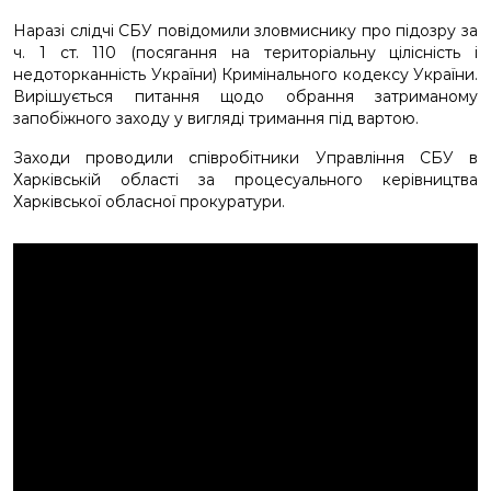
Наразі слідчі СБУ повідомили зловмиснику про підозру за
ч. 1 ст. 110 (посягання на територіальну цілісність і
недоторканність України) Кримінального кодексу України.
Вирішується питання щодо обрання затриманому
запобіжного заходу у вигляді тримання під вартою.
Заходи проводили співробітники Управління СБУ в
Харківській області за процесуального керівництва
Харківської обласної прокуратури.