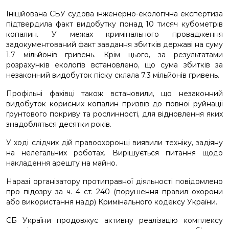
Ініційована СБУ судова інженерно-екологічна експертиза
підтвердила факт видобутку понад 10 тисяч кубометрів
копалин. У межах кримінального провадження
задокументований факт завдання збитків державі на суму
1.7 мільйонів гривень. Крім цього, за результатами
розрахунків екологів встановлено, що сума збитків за
незаконний видобуток піску склала 7.3 мільйонів гривень.
Профільні фахівці також встановили, що незаконний
видобуток корисних копалин призвів до повної руйнації
ґрунтового покриву та рослинності, для відновлення яких
знадобляться десятки років.
У ході слідчих дій правоохоронці виявили техніку, задіяну
на нелегальних роботах. Вирішується питання щодо
накладення арешту на майно.
Наразі організатору протиправної діяльності повідомлено
про підозру за ч. 4 ст. 240 (порушення правил охорони
або використання надр) Кримінального кодексу України.
СБ України продовжує активну реалізацію комплексу