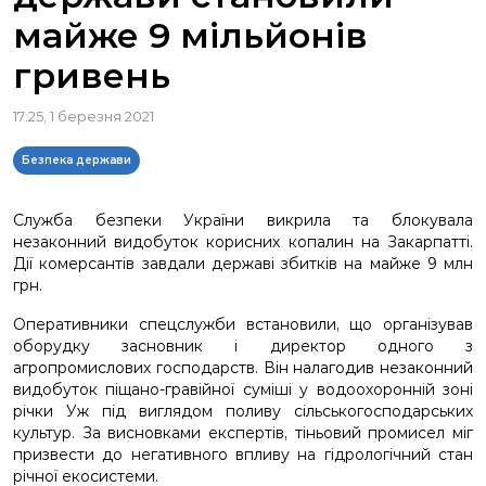
майже 9 мільйонів
гривень
17:25, 1 березня 2021
Безпека держави
Служба безпеки України викрила та блокувала
незаконний видобуток корисних копалин на Закарпатті.
Дії комерсантів завдали державі збитків на майже 9 млн
грн.
Оперативники спецслужби встановили, що організував
оборудку засновник і директор одного з
агропромислових господарств. Він налагодив незаконний
видобуток піщано-гравійної суміші у водоохоронній зоні
річки Уж під виглядом поливу сільськогосподарських
культур. За висновками експертів, тіньовий промисел міг
призвести до негативного впливу на гідрологічний стан
річної екосистеми.