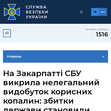
ENG
Телефон довіри
1516
Новини
ФОТОГАЛЕРЕЯ
На Закарпатті СБУ
викрила нелегальний
ВІДЕОГАЛЕРЕЯ
видобуток корисних
копалин: збитки
КОНТАКТИ ПРЕСЦЕНТРУ
держави становили