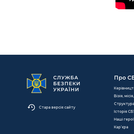
Про С
Керівницт
Візія, міс
Структур
Стара версія сайту
Історія СБ
Наші герої
Кар’єра