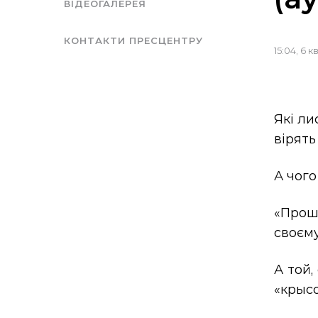
ВІДЕОГАЛЕРЕЯ
КОНТАКТИ ПРЕСЦЕНТРУ
15:04, 6 к
Які ли
вірять
А чого
«Прош
своєму
А той,
«крыс