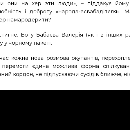
и они на хер эти люди», – піддакує йому
юбність і доброту «народа-асвабадітєля». М
ер намародерити?
стигне. Бо у Бабаєва Валерія (як і в інших 
 у чорному пакеті.
час кожна нова розмова окупантів, перехопле
 перемоги єдина можлива форма спілкуван
ний кордон, не підпускаючи сусідів ближче, ніж