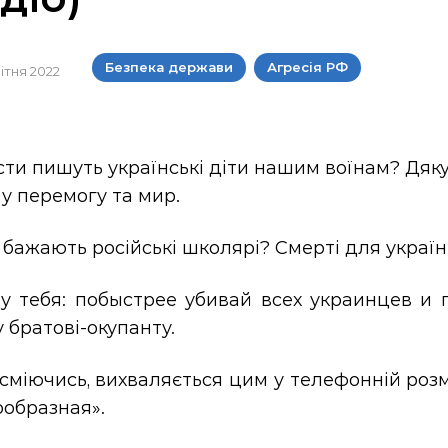
Безпека держави
Агресія РФ
вітня 2022
сти пишуть українські діти нашим воїнам? Дякую
 у перемогу та мир.
 бажають російські школярі? Смерті для україн
у тебя: побыстрее убивай всех украинцев и 
 братові-окупанту.
 сміючись, вихваляється цим у телефонній розм
ообразная».