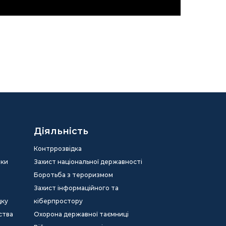
Діяльність
Контррозвідка
еки
Захист національної державності
Боротьба з тероризмом
Захист інформаційного та
дку
кіберпростору
ства
Охорона державної таємниці