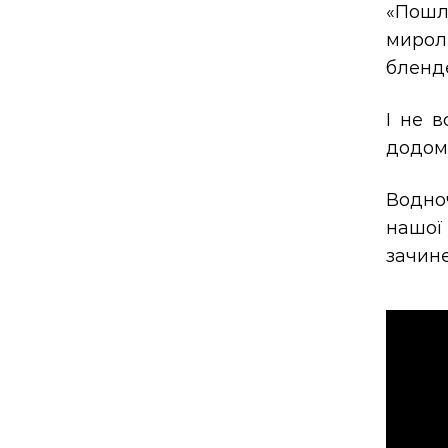
«Пошл
мирол
бленд
І не в
додому
Водно
нашої
зачине