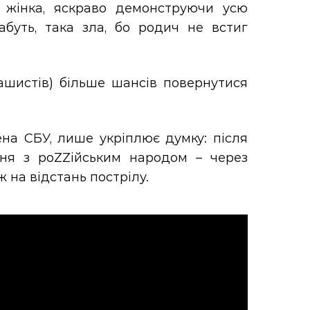
 жінка, яскраво демонструючи усю
абуть, така зла, бо родич не встиг
рашистів) більше шансів повернутися
на СБУ, лише укріплює думку: після
ня з роZZійським народом – через
 на відстань пострілу.