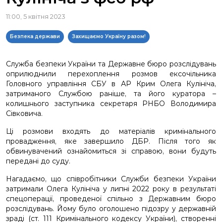
11:00, 5 квітня 2023
Безпека держави
Захищаємо Україну разом!
Служба безпеки України та Державне бюро розслідувань
оприлюднили перехоплення розмов ексочільника
Головного управління СБУ в АР Крим Олега Кулініча,
затриманого Службою раніше, та його куратора –
колишнього заступника секретаря РНБО Володимира
Сівковича.
Ці розмови входять до матеріалів кримінального
провадження, яке завершило ДБР. Після того як
обвинувачений ознайомиться зі справою, вони будуть
передані до суду.
Нагадаємо, що співробітники Служби безпеки України
затримали Олега Кулініча у липні 2022 року в результаті
спецоперації, проведеної спільно з Державним бюро
розслідувань. Йому було оголошено підозру у державній
зраді (ст. 111 Кримінального кодексу України), створенні