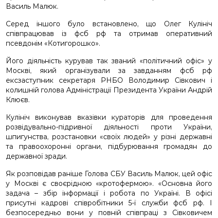
Василь Малюк.
Серед іншого було встановлено, що Олег Кулініч
співпрацював із фсб рф та отримав оперативний
псевдонім «Котигорошко».
Його діяльність курував так званий «політичний офіс» у
Москві, який організували за завданням фсб рф
ексзаступник секретаря РНБО Володимир Сівкович і
колишній голова Адміністрації Президента України Андрій
Клюєв.
Кулініч виконував вказівки кураторів для проведення
розвідувально-підривної діяльності проти України,
шпигунства, розстановки «своїх людей» у різні державні
та правоохоронні органи, підбурювання громадян до
державної зради.
Як розповідав раніше Голова СБУ Василь Малюк, цей офіс
у Москві є своєрідною «кротофермою». «Основна його
задача – збір інформації і робота по Україні. В офісі
присутні кадрові співробітники 5-ї служби фсб рф. І
безпосередньо вони у повній співпраці з Сівковичем