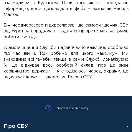
взаємодіяли з Кулінічем. Після того як він передавав
інформацію, вони доповідали в фсб», – зазначав Василь
Малюк.
Він неодноразово підкреслював, що самоочищення СБУ
від «кротів» і зрадників – один із пріоритетних напрямів
роботи сьогодні.
«Самоочищення Служби надзвичайно важливе, особливо
під час війни. Тож робимо для цього максимум. Ми
знаходимо всі ганебні явища в самій Службі, локалізуємо
їх. Це відчуває весь особовий склад, про це знає
керівництво держави. І я сподіваюсь, народ України, це
відчуває також», – підкреслив Голова СБУ.
Стара версія сайту
Про СБУ