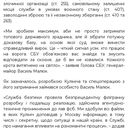
злочинної організації (ст. 255), самовільному залишенні
місця служби в умовах воєнного стану (ст. 407),
заволодінні зброєю та її незаконному зберіганні (ст. 410 та
263).
«Ми зробили максимум, аби не просто затримати
топового державного зрадника, але й зібрати потужну
доказову базу, на основі якої суд зможе винести
справедливий вирок. Це – чіткий сигнал усім, хто працює
на ворога: СБУ обов’язково вас знайде та змусить
відповідати за скоєне, де б ви не ховалися. Кожного
крота витягнемо на світло», – заявив Голова СБУ, генерал-
майор Василь Малюк.
Як зазначалось, розробкою Кулініча та спецоперацією з
його затримання займався особисто Василь Малюк.
«Служба безпеки провела безпрецедентну філігранну
розробку і подальшу реалізацію, здійснила агентурно-
технічне проникнення до лав фсб. Ми здобули всі файли,
в яких Кулініч доповідав у Москву інформацію, в тому
числі і секретну, щодо ситуації в нашій країні, в Службі,
про намагання впливати на різноманітні процеси», – додав