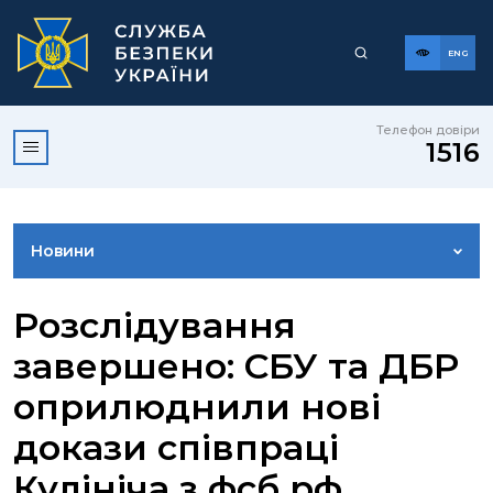
ENG
Телефон довіри
1516
Новини
ФОТОГАЛЕРЕЯ
Розслідування
завершено: СБУ та ДБР
ВІДЕОГАЛЕРЕЯ
оприлюднили нові
докази співпраці
КОНТАКТИ ПРЕСЦЕНТРУ
Кулініча з фсб рф