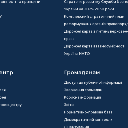
ія, цінності та принципи
Стратегія розвитку Служби безп
а
України на 2025-2030 роки
У
Комплексний стратегічний план
реформування органів правопоря
Дорожня карта з питань верховен
права
Дорожня карта взаємосумісності
Україна-НАТО
ентр
Громадянам
Доступ до публічної інформації
рея
Звернення громадян
рея
Корисна інформація
 пресцентру
Звіти
Нормативно-правова база
Демократичний контроль
Ліцензування