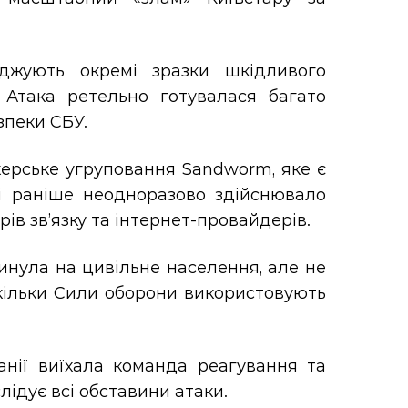
.
іджують окремі зразки шкідливого
 Атака ретельно готувалася багато
зпеки СБУ.
акерське угруповання Sandworm, яке є
 і раніше неодноразово здійснювало
орів зв’язку та інтернет-провайдерів.
линула на цивільне населення, але не
оскільки Сили оборони використовують
нії виїхала команда реагування та
лідує всі обставини атаки.