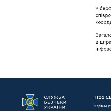
Кібер
співр
коорд
Загало
відпр
інфрас
Про С
Керівницт