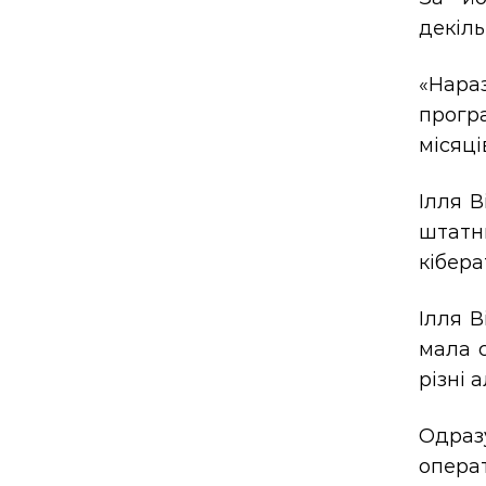
декіль
«Нара
прогр
місяці
Ілля В
штатн
кібера
Ілля В
мала с
різні 
Одраз
операт