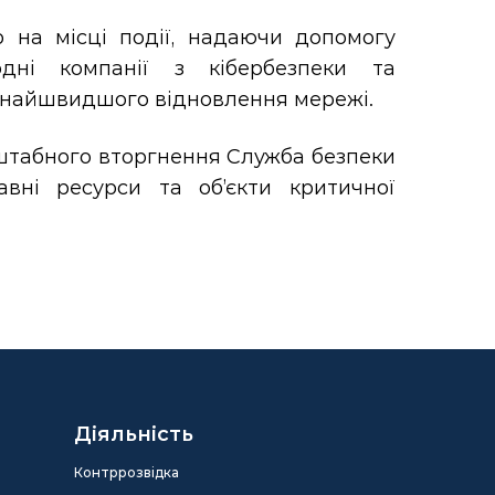
 на місці події, надаючи допомогу
одні компанії з кібербезпеки та
кнайшвидшого відновлення мережі.
асштабного вторгнення Служба безпеки
вні ресурси та об’єкти критичної
Діяльність
Контррозвідка