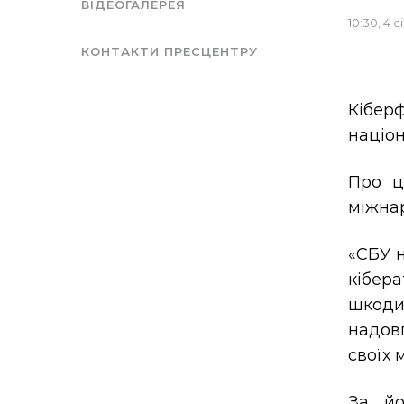
ВІДЕОГАЛЕРЕЯ
10:30, 4 
КОНТАКТИ ПРЕСЦЕНТРУ
Кіберф
націон
Про ц
міжнар
«СБУ н
кібер
шкоди 
надов
своїх 
За йо