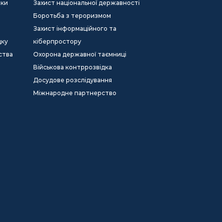
еки
Захист національної державності
Боротьба з тероризмом
Захист інформаційного та
дку
кіберпростору
ства
Охорона державної таємниці
Військова контррозвідка
Досудове розслідування
Міжнародне партнерство