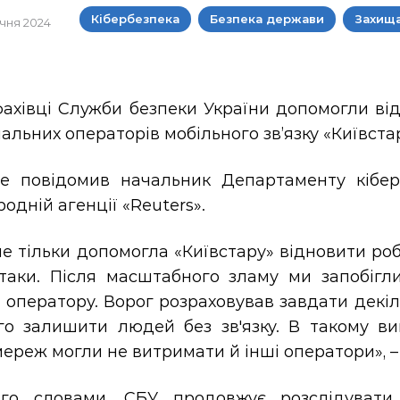
Кібербезпека
Безпека держави
Захища
січня 2024
ахівці Служби безпеки України допомогли від
альних операторів мобільного зв’язку «Київста
е повідомив начальник Департаменту кібер
одній агенції «Reuters».
е тільки допомогла «Київстару» відновити робо
атаки. Після масштабного зламу ми запобігл
оператору. Ворог розраховував завдати декіл
го залишити людей без звʼязку. В такому в
мереж могли не витримати й інші оператори», –
го словами, СБУ продовжує розслідувати