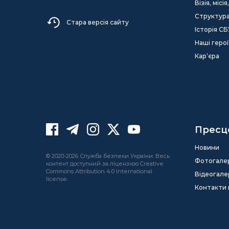
Візія, міс
Структур
Стара версія сайту
Історія СБ
Наші герої
Кар’єра
Пресц
Новини
© 2020-2026 Служба безпеки України. Весь
Фотогале
контент доступний за ліцензією Creative
Commons Attribution 4.0 International
Відеогале
license.
Контакти