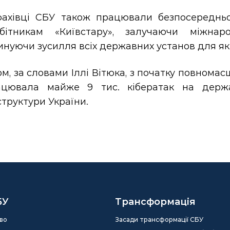
фахівці СБУ також працювали безпосередньо
обітникам «Київстару», залучаючи міжнар
инуючи зусилля всіх державних установ для я
м, за словами Іллі Вітюка, з початку повном
ацювала майже 9 тис. кібератак на держа
труктури України.
БУ
Трансформація
во
Засади трансформації СБУ