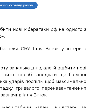
ємо Україну разом!
бити нові кібератаки рф на одного з
р».
безпеки СБУ Ілля Вітюк у інтерв'ю
ту за кілька днів, але й відбити нові
и низці спроб заподіяти ще більшої
ька ударів поспіль, щоб максимально
ипадку тривалого перенавантаження
 зазначив Ілля Вітюк.
 масштабний «злам» Київстару за