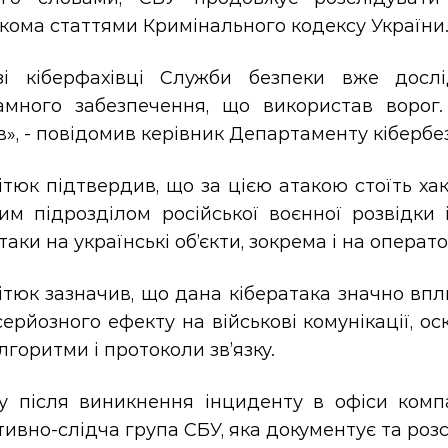
кома статтями Кримінального кодексу України
зі кіберфахівці Служби безпеки вже досл
амного забезпечення, що використав ворог.
в», - повідомив керівник Департаменту кібербе
ітюк підтвердив, що за цією атакою стоїть х
им підрозділом російської воєнної розвідки
таки на українські об’єкти, зокрема і на операт
ітюк зазначив, що дана кібератака значно вп
ерйозного ефекту на військові комунікації, 
алгоритми і протоколи зв’язку.
у після виникнення інциденту в офіси компа
ивно-слідча група СБУ, яка документує та розс