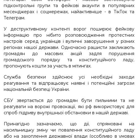
підконтрольні групи та фейкові акаунти в популярних
месенджерах і соцмережах, найактивніше - в ТікТок та
Телеграм.
У деструктивному контенті ворог поширює фейкову
інформацію про нібито розповсюдження протестних
настроїв серед українців і вуличні заворушення у різних
регіонах нашої держави. Одночасно рашисти закликають
громадян до масових акцій задля порушення
громадського порядку та конституційного ладу,
пропонують кошти за участь в мітингах.
Служба безпеки здійснює усі необхідні заходи
реагування та відпрацьовує наявні і потенційні загрози
національній безпеці України.
СБУ звертається до громадян бути пильними та не
реагувати на ворожі провокації, які рф використовує для
спроб підриву внутрішньої обстановки в нашій державі.
Принагідно зазначаємо, що дії, спрямовані на
насильницьку зміну чи повалення конституційного ладу
або на захоплення державної влади (особливо в умовах