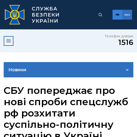
ENG
Телефон довіри
1516
Новини
ФОТОГАЛЕРЕЯ
СБУ попереджає про
нові спроби спецслужб
ВІДЕОГАЛЕРЕЯ
рф розхитати
суспільно-політичну
КОНТАКТИ ПРЕСЦЕНТРУ
ситуацію в Україні