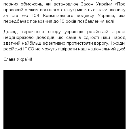
певних обмежень, які встановлює Закон України «Про
правовий режим воєнного стану») містять ознаки злочину
за статтею 109 Кримінального кодексу України, яка
передбачає покарання до 10 років позбавлення волі.
Досвід героїчного опору українців російській агресії
неодноразово доводив, що саме в єдності наш народ
здатний найбільш ефективно протистояти ворогу. І жодні
російські ІПСО не можуть підірвати наш національний дух!
Слава Україні!