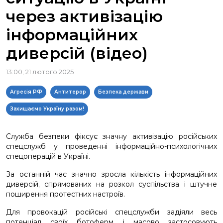
через активізацію
інформаційних
диверсій (відео)
13:00, 21 лютого 2025
Агресія РФ
Антитерор
Безпека держави
Захищаємо Україну разом!
Служба безпеки фіксує значну активізацію російських
спецслужб у проведенні інформаційно-психологічних
спецоперацій в Україні.
За останній час значно зросла кількість інформаційних
диверсій, спрямованих на розкол суспільства і штучне
поширення протестних настроїв.
Для провокацій російські спецслужби задіяли весь
потенціал своїх ботоферм і масово застосовують