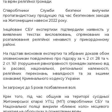
та вірян релігійної громади.
Співробітники Служби безпеки вилучили
пропагандистську продукцію під час безпекових заходів
на Житомирщині навесні 2022 року.
Ініційовані СБУ експертизи підтвердили наявність у
виявлених текстах висловлювань, спрямованих на
розпалювання релігійної ненависті у прикордонному
районі.
На підставі висновків експертиз та зібраних доказів обом
зловмисникам повідомлено про підозру за ч. 2 ст. 28 та ч.
2 ст. 161 (порушення рівноправності громадян залежно від
їх расової, національної, регіональної належності,
релігійних переконань, інвалідності та за іншими
ознаками) Кримінального кодексу України.
Їм загрожує до 5 років позбавлення волі.
Крім того, під час обшуків на території сусідньої
Житомирської єпархії УПЦ (МП) співробітники СБУ та
Національної поліції викрили «ближнє коло» місцевого
архієрея на оборудках із пожертвами вірян.