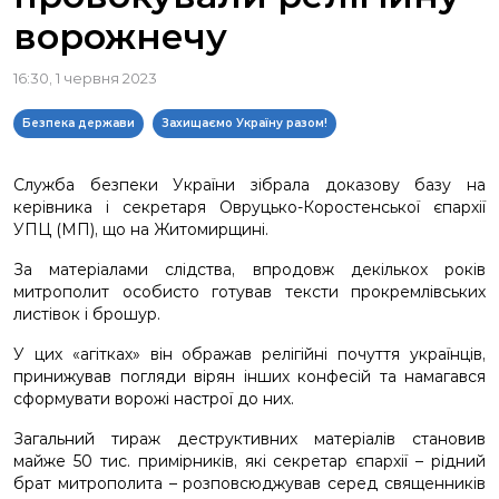
ворожнечу
16:30, 1 червня 2023
Безпека держави
Захищаємо Україну разом!
Служба безпеки України зібрала доказову базу на
керівника і секретаря Овруцько-Коростенської єпархії
УПЦ (МП), що на Житомирщині.
За матеріалами слідства, впродовж декількох років
митрополит особисто готував тексти прокремлівських
листівок і брошур.
У цих «агітках» він ображав релігійні почуття українців,
принижував погляди вірян інших конфесій та намагався
сформувати ворожі настрої до них.
Загальний тираж деструктивних матеріалів становив
майже 50 тис. примірників, які секретар єпархії – рідний
брат митрополита – розповсюджував серед священників