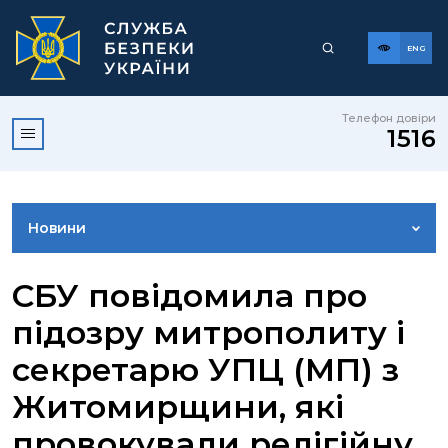
ENG
Телефон довіри
1516
Новини
ФОТОГАЛЕРЕЯ
СБУ повідомила про
підозру митрополиту і
ВІДЕОГАЛЕРЕЯ
секретарю УПЦ (МП) з
Житомирщини, які
КОНТАКТИ ПРЕСЦЕНТРУ
провокували релігійну