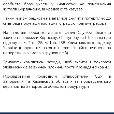
особисто брав участь у «нальотах» на помешкання
жителів Бердянська, викрадав їх та катував.
Таким чином рашисти намагалися схилити потерпілих до
співпраці з окупаційною адміністрацією країни-агресора.
На підставі зібраних доказів слідчі Служби безпеки
заочно повідомили Корнєєву, Свістунову та Шеховцю про
підозру за ч. 2 ст. 28, ч. 1 ст. 438 Кримінального кодексу
України (порушення законів та звичаїв війни, вчинене за
попередньою змовою групою осіб).
Тривають комплексні заходи, щоб знайти і покарати
зловмисників за вчинені злочини проти громадян України.
Розслідування проводили співробітники СБУ в
Запорізькій та Харківській областях за процесуального
керівництва Запорізької обласної прокуратури.