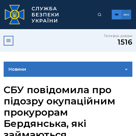
ENG
Телефон довіри
1516
Новини
ФОТОГАЛЕРЕЯ
СБУ повідомила про
підозру окупаційним
ВІДЕОГАЛЕРЕЯ
прокурорам
Бердянська, які
КОНТАКТИ ПРЕСЦЕНТРУ
займаються