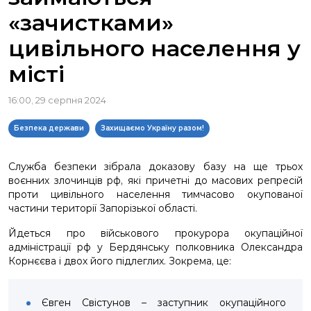
«зачистками»
цивільного населення у
місті
16:00, 29 серпня 2024
Безпека держави
Захищаємо Україну разом!
Служба безпеки зібрала доказову базу на ще трьох
воєнних злочинців рф, які причетні до масових репресій
проти цивільного населення тимчасово окупованої
частини території Запорізької області.
Йдеться про військового прокурора окупаційної
адміністрації рф у Бердянську полковника Олександра
Корнєєва і двох його підлеглих. Зокрема, це:
Євген Свістунов – заступник окупаційного