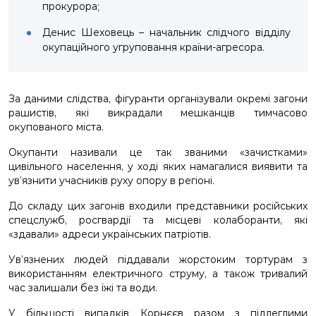
прокурора;
Денис Шеховець – начальник слідчого відділу
окупаційного угруповання країни-агресора.
За даними слідства, фігуранти організували окремі загони
рашистів, які викрадали мешканців тимчасово
окупованого міста.
Окупанти називали це так званими «зачистками»
цивільного населення, у ході яких намагалися виявити та
ув’язнити учасників руху опору в регіоні.
До складу цих загонів входили представники російських
спецслужб, росгвардії та місцеві колаборанти, які
«здавали» адреси українських патріотів.
Ув’язнених людей піддавали жорстоким тортурам з
використанням електричного струму, а також тривалий
час залишали без їжі та води.
У більшості випадків Корнєєв разом з підлеглими