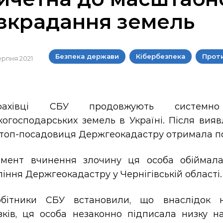
зкрадання земель
Безпека держави
Кібербезпека
Проти
серпня 2021
рфахівці СБУ продовжують системн
когосподарських земель в Україні. Після вия
 топ-посадовиця Держгеокадастру отримала по
мент вчинення злочину ця особа обіймала 
іння Держгеокадастру у Чернігівській області.
обітники СБУ встановили, що внаслідок 
язків, ця особа незаконно підписала низку н