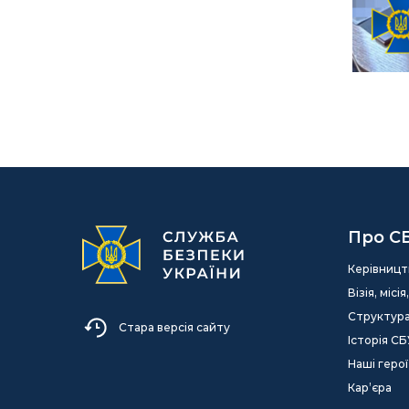
Про С
Керівницт
Візія, міс
Структур
Стара версія сайту
Історія СБ
Наші герої
Кар’єра