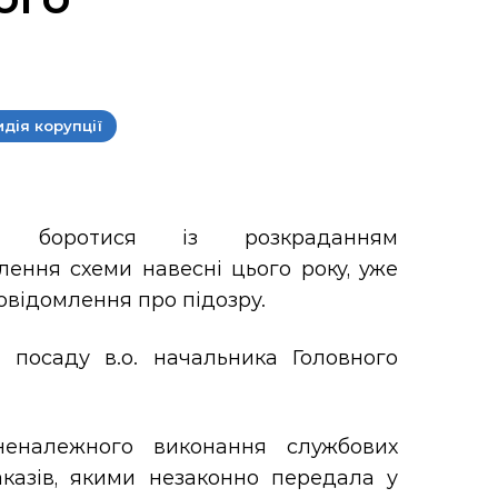
дія корупції
о боротися із розкраданням
влення схеми навесні цього року, уже
відомлення про підозру.
посаду в.о. начальника Головного
неналежного виконання службових
аказів, якими незаконно передала у