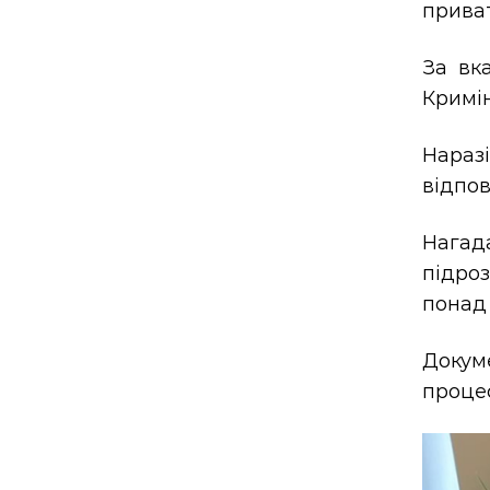
приват
За вк
Кримін
Нараз
відпов
Нагада
підроз
понад 
Докум
проце