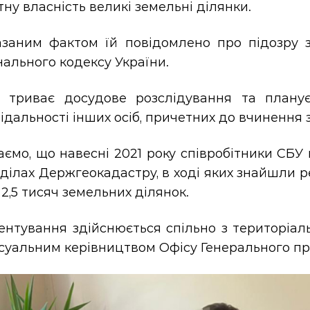
ну власність великі земельні ділянки.
азаним фактом їй повідомлено про підозру за
ального кодексу України.
і триває досудове розслідування та плану
ідальності інших осіб, причетних до вчинення 
ємо, що навесні 2021 року співробітники СБУ
ділах Держгеокадастру, в ході яких знайшли р
2,5 тисяч земельних ділянок.
ентування здійснюється спільно з територіал
суальним керівництвом Офісу Генерального пр