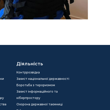
Діяльність
Контррозвідка
еки
Захист національної державності
Боротьба з тероризмом
Захист інформаційного та
дку
кіберпростору
ства
Охорона державної таємниці