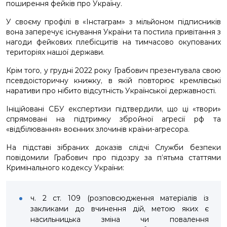
поширення фейків про Україну.
У своєму профілі в «Інстаграм» з мільйоном підписників
вона заперечує існування України та постила привітання з
нагоди фейкових плебісцитів на тимчасово окупованих
територіях нашої держави.
Крім того, у грудні 2022 року Грабович презентувала свою
псевдоісторичну книжку, в якій повторює кремлівські
наративи про нібито відсутність Української державності.
Ініційовані СБУ експертизи підтвердили, що ці «твори»
спрямовані на підтримку збройної агресії рф та
«відбілювання» воєнних злочинів країни-агресора.
На підставі зібраних доказів слідчі Служби безпеки
повідомили Грабович про підозру за п’ятьма статтями
Кримінального кодексу України:
ч. 2 ст. 109 (розповсюдження матеріалів із
закликами до вчинення дій, метою яких є
насильницька зміна чи повалення