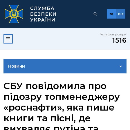
ENG
Телефон довіри
1516
Новини
ФОТОГАЛЕРЕЯ
СБУ повідомила про
підозру топменеджеру
ВІДЕОГАЛЕРЕЯ
«роснафти», яка пише
книги та пісні, де
КОНТАКТИ ПРЕСЦЕНТРУ
вихваляє путіна та