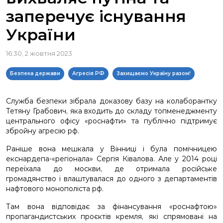
заперечує існування
України
16:30, 2 жовтня 2023
Безпека держави
Агресія РФ
Захищаємо Україну разом!
Служба безпеки зібрала доказову базу на колаборантку
Тетяну Грабович, яка входить до складу топменеджменту
центрального офісу «роснафти» та публічно підтримує
збройну агресію рф.
Раніше вона мешкала у Вінниці і була помічницею
екснардепа-«регіонала» Сергія Ківалова. Але у 2014 році
переїхала до москви, де отримала російське
громадянство і влаштувалася до одного з департаментів
нафтового монополіста рф.
Там вона відповідає за фінансування «роснафтою»
пропагандистських проєктів кремля, які спрямовані на