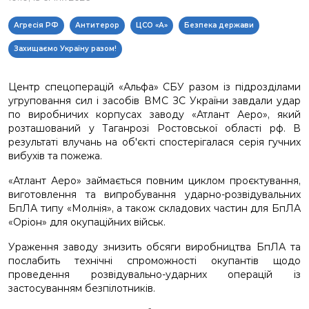
Агресія РФ
Антитерор
ЦСО «А»
Безпека держави
Захищаємо Україну разом!
Центр спецоперацій «Альфа» СБУ разом із підрозділами
угруповання сил і засобів ВМС ЗС України завдали удар
по виробничих корпусах заводу «Атлант Аеро», який
розташований у Таганрозі Ростовської області рф. В
результаті влучань на обʼєкті спостерігалася серія гучних
вибухів та пожежа.
«Атлант Аеро» займається повним циклом проєктування,
виготовлення та випробування ударно-розвідувальних
БпЛА типу «Молнія», а також складових частин для БпЛА
«Оріон» для окупаційних військ.
Ураження заводу знизить обсяги виробництва БпЛА та
послабить технічні спроможності окупантів щодо
проведення розвідувально-ударних операцій із
застосуванням безпілотників.