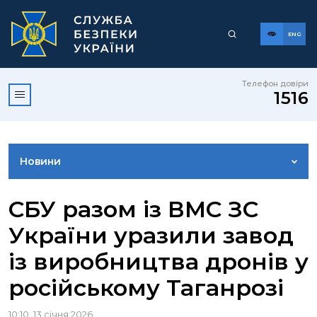
ENG
Телефон довіри
1516
Новини
ФОТОГАЛЕРЕЯ
СБУ разом із ВМС ЗС
України уразили завод
ВІДЕОГАЛЕРЕЯ
із виробництва дронів у
російському Таганрозі
КОНТАКТИ ПРЕСЦЕНТРУ
10:10, 13 січня 2026