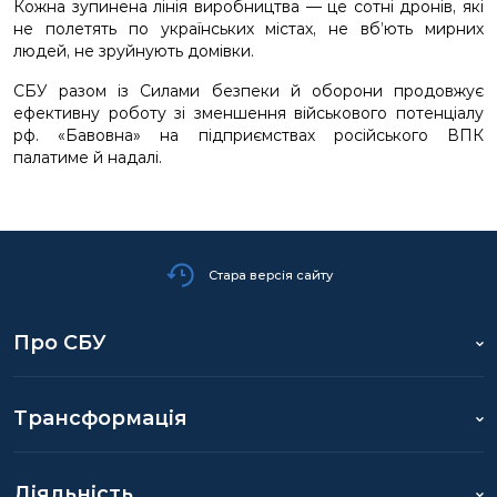
Кожна зупинена лінія виробництва — це сотні дронів, які
не полетять по українських містах, не вб’ють мирних
людей, не зруйнують домівки.
СБУ разом із Силами безпеки й оборони продовжує
ефективну роботу зі зменшення військового потенціалу
рф. «Бавовна» на підприємствах російського ВПК
палатиме й надалі.
Стара версія сайту
Про СБУ
Трансформація
Діяльність