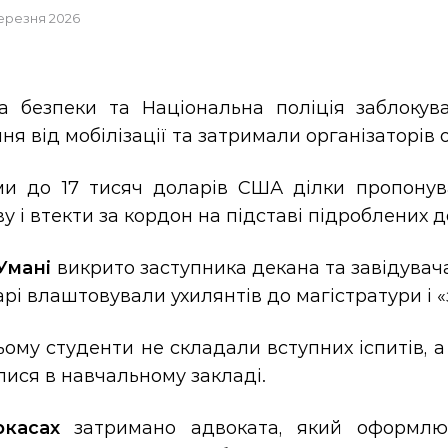
березня 2026
а безпеки та Національна поліція заблокув
ня від мобілізації та затримали організаторів 
ми до 17 тисяч доларів США ділки пропонува
у і втекти за кордон на підставі підроблених д
Умані
викрито заступника декана та завідувача
арі влаштовували ухилянтів до магістратури і «
ому студенти не складали вступних іспитів, а
лися в навчальному закладі.
касах
затримано адвоката, який оформлюва