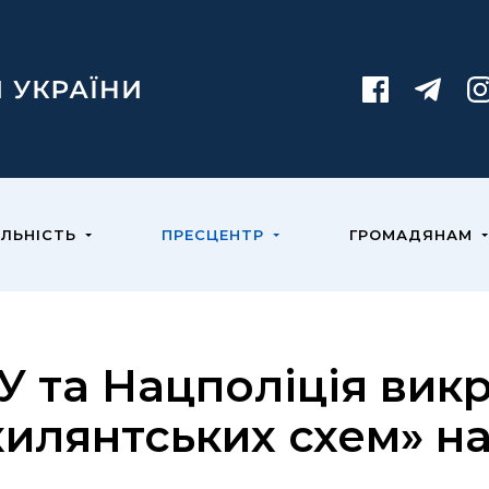
ЯЛЬНІСТЬ
ПРЕСЦЕНТР
ГРОМАДЯНАМ
У та Нацполіція вик
хилянтських схем» н