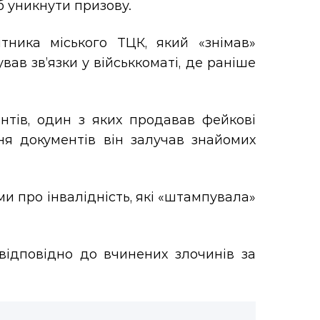
б уникнути призову.
тника міського ТЦК, який «знімав»
вав зв’язки у військкоматі, де раніше
тів, один з яких продавав фейкові
ня документів він залучав знайомих
 про інвалідність, які «штампувала»
відповідно до вчинених злочинів за
: