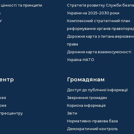
ія, цінності та принципи
Стратегія розвитку Служби безп
а
України на 2025-2030 роки
У
Комплексний стратегічний план
реформування органів правопоря
Дорожня карта з питань верховен
права
Дорожня карта взаємосумісності
Україна-НАТО
ентр
Громадянам
Доступ до публічної інформації
рея
Звернення громадян
рея
Корисна інформація
 пресцентру
Звіти
Нормативно-правова база
Демократичний контроль