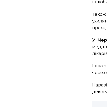
шлюби 
Також
ухилян
прохо
У Чер
меддо
лікарів
Інша 
через 
Нараз
декіль