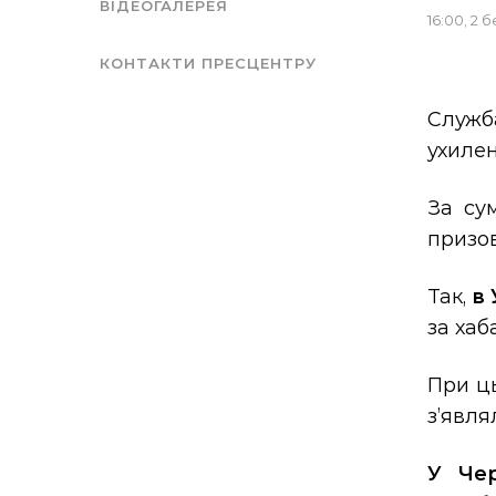
ВІДЕОГАЛЕРЕЯ
16:00, 2 
КОНТАКТИ ПРЕСЦЕНТРУ
Служб
ухилен
За су
призов
Так,
в 
за хаб
При ць
з’явля
У Чер