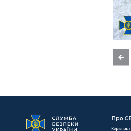
Про С
Керівницт