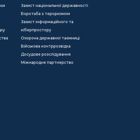
еки
Захист національної державності
Боротьба з тероризмом
Захист інформаційного та
дку
кіберпростору
ства
Охорона державної таємниці
Військова контррозвідка
Досудове розслідування
Міжнародне партнерство