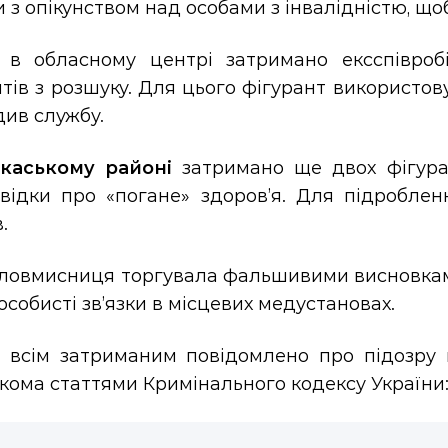
з опікунством над особами з інвалідністю, що
 в обласному центрі затримано ексспівробі
тів з розшуку. Для цього фігурант використову
див службу.
каському районі
затримано ще двох фігуран
відки про «погане» здоров’я. Для підроблен
.
зловмисниця торгувала фальшивими висновками
особисті зв’язки в місцевих медустановах.
і всім затриманим повідомлено про підозру 
кома статтями Кримінального кодексу України