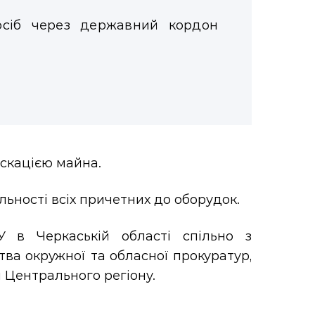
осіб через державний кордон
іскацією майна.
ьності всіх причетних до оборудок.
У в Черкаській області спільно з
ва окружної та обласної прокуратур,
и Центрального регіону.