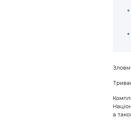
Зловми
Триває
Компл
Націон
а тако