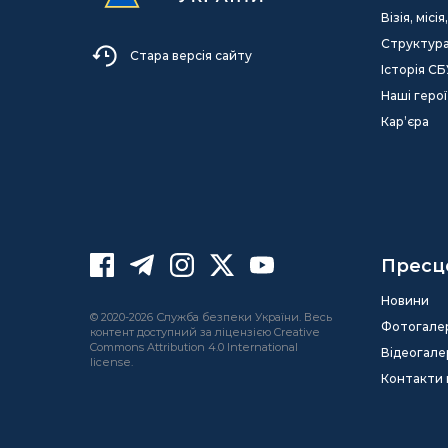
Візія, міс
Структур
Стара версія сайту
Історія СБ
Наші герої
Кар’єра
Пресц
Новини
© 2020-2026 Служба безпеки України. Весь
Фотогале
контент доступний за ліцензією Creative
Commons Attribution 4.0 International
Відеогале
license.
Контакти