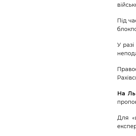
військ
Під ча
блокпо
У раз
непода
Право
Рахівс
На Ль
пропон
Для «
експе