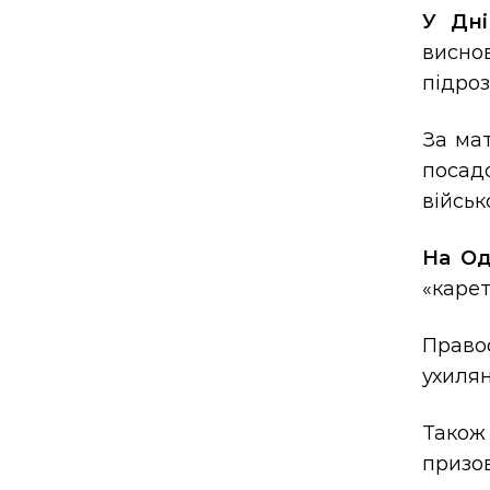
У Дні
висно
підроз
За мат
посад
військ
На О
«карет
Право
ухилян
Також 
призов