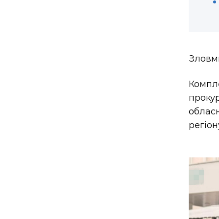
Зловми
Компл
проку
облас
регіон