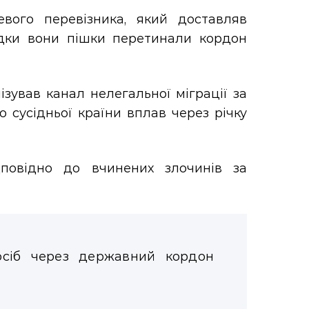
вого перевізника, який доставляв
ідки вони пішки перетинали кордон
зував канал нелегальної міграції за
 сусідньої країни вплав через річку
дповідно до вчинених злочинів за
:
осіб через державний кордон