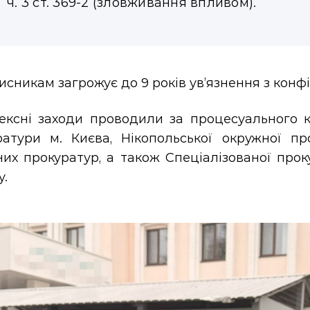
ч. 3 ст. 369-2 (зловживання впливом).
сникам загрожує до 9 років ув’язнення з конф
ексні заходи проводили за процесуального к
ратури м. Києва, Нікопольської окружної про
них прокуратур, а також Спеціалізованої про
у.