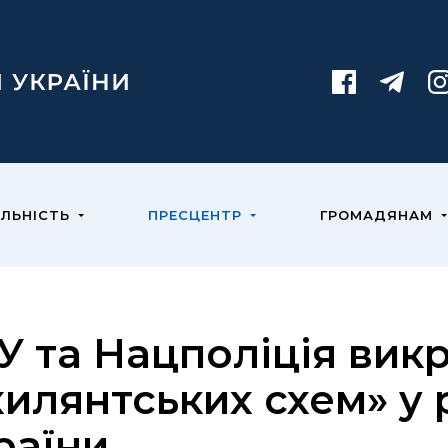
ЯЛЬНІСТЬ
ПРЕСЦЕНТР
ГРОМАДЯНАМ
У та Нацполіція вик
хилянтських схем» у 
раїни