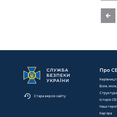
Про С
Керівницт
Візія, міс
Структур
Стара версія сайту
Історія СБ
Наші герої
Кар’єра