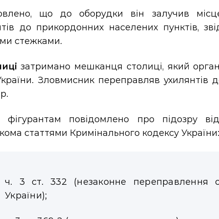
овлено, що до оборудки він залучив місце
нтів до прикордонних населених пунктів, зв
ими стежками.
ниці
затримано мешканця столиці, який органі
країни. Зловмисник переправляв ухилянтів до
р.
і фігурантам повідомлено про підозру ві
кома статтями Кримінального кодексу України
ч. 3 ст. 332 (незаконне переправлення 
України);