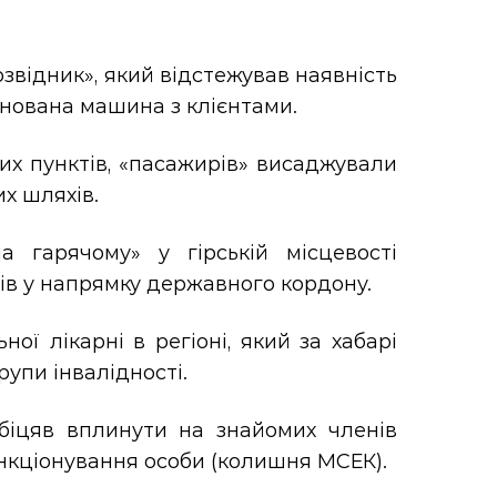
звідник», який відстежував наявність
снована машина з клієнтами.
их пунктів, «пасажирів» висаджували
х шляхів.
а гарячому» у гірській місцевості
тів у напрямку державного кордону.
ої лікарні в регіоні, який за хабарі
рупи інвалідності.
біцяв вплинути на знайомих членів
нкціонування особи (колишня МСЕК).