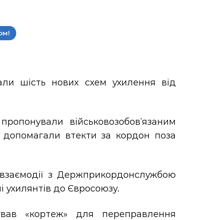
ом!
али шість нових схем ухилення від
ропонували військовозобов’язаним
 допомагали втекти за кордон поза
 взаємодії з Держприкордонслужбою
і ухилянтів до Євросоюзу.
ував «кортеж» для переправлення