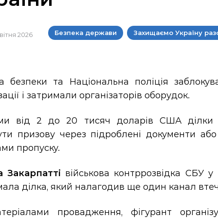
Безпека держави
Захищаємо Україну раз
квітня 2026
а безпеки та Національна поліція заблокув
зації і затримали організаторів оборудок.
ми від 2 до 20 тисяч доларів США ділки п
ути призову через підроблені документи або
ми пропуску.
а Закарпатті
військова контррозвідка СБУ у
ала ділка, який налагодив ще один канал втеч
теріалами провадження, фігурант організ