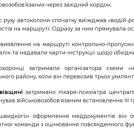
овозобов’язаних через західний кордон.
с руху автоколони спочатку виїжджав «водій-ро
стів на маршруті. Одразу за ним прямувала о
і виявлення на маршруті контрольно-пропускн
лік та надавали карти-інструкції щодо обхідни
охоронці затримали організатора схеми «н
ького району, коли він перевозив трьох ухилян
вівщині
затримано лікаря-психіатра центральн
ував військовозобов’язаним встановлення III г
швидкого» оформлення меддокументів він о
ртної команди з оцінювання повсякденного фу