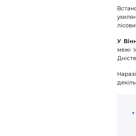
Встан
ухиля
лісов
У Він
межі У
Дністе
Нараз
декіль