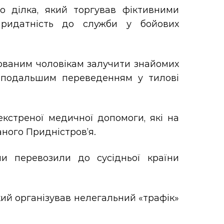
 ділка, який торгував фіктивними
епридатність до служби у бойових
зованим чоловікам залучити знайомих
 подальшим переведенням у тилові
кстреної медичної допомоги, які на
ного Придністров’я.
ни перевозили до сусідньої країни
кий організував нелегальний «трафік»