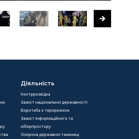
Діяльність
Контррозвідка
еки
Захист національної державності
Боротьба з тероризмом
Захист інформаційного та
дку
кіберпростору
ства
Охорона державної таємниці