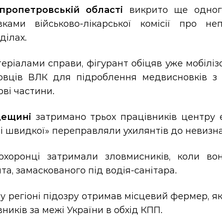
пропетровській області
викрито ще одного
вками військово-лікарської комісії про н
ділах.
еріалами справи, фігурант обіцяв уже мобілі
овців ВЛК для підроблення медвисновків з
ові частини.
дещині
затримано трьох працівників центру е
і швидкої» переправляли ухилянтів до невизна
охоронці затримали зловмисників, коли во
та, замаскованого під водія-санітара.
у регіоні підозру отримав місцевий фермер, я
ників за межі України в обхід КПП.