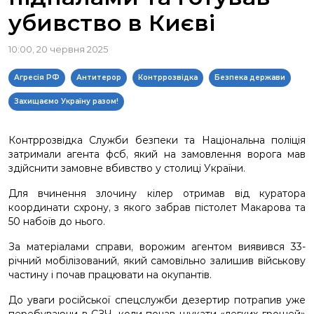
убивство в Києві
10:00, 20 червня 2025
Агресія РФ
Антитерор
Контррозвідка
Безпека держави
Захищаємо Україну разом!
Контррозвідка Служби безпеки та Національна поліція
затримали агента фсб, який на замовлення ворога мав
здійснити замовне вбивство у столиці України.
Для вчинення злочину кілер отримав від куратора
координати схрону, з якого забрав пістолет Макарова та
50 набоїв до нього.
За матеріалами справи, ворожим агентом виявився 33-
річний мобілізований, який самовільно залишив військову
частину і почав працювати на окупантів.
До уваги російської спецслужби дезертир потрапив уже