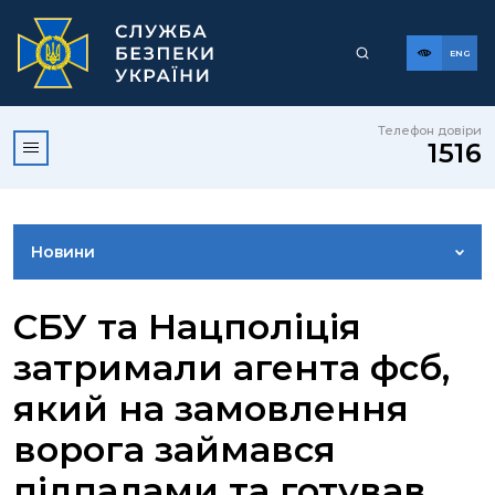
ENG
Телефон довіри
1516
Новини
ФОТОГАЛЕРЕЯ
СБУ та Нацполіція
затримали агента фсб,
ВІДЕОГАЛЕРЕЯ
який на замовлення
ворога займався
КОНТАКТИ ПРЕСЦЕНТРУ
підпалами та готував