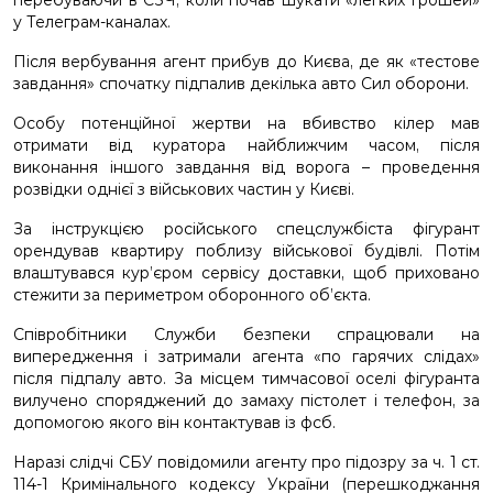
перебуваючи в СЗЧ, коли почав шукати «легких грошей»
у Телеграм-каналах.
Після вербування агент прибув до Києва, де як «тестове
завдання» спочатку підпалив декілька авто Сил оборони.
Особу потенційної жертви на вбивство кілер мав
отримати від куратора найближчим часом, після
виконання іншого завдання від ворога – проведення
розвідки однієї з військових частин у Києві.
За інструкцією російського спецслужбіста фігурант
орендував квартиру поблизу військової будівлі. Потім
влаштувався кур’єром сервісу доставки, щоб приховано
стежити за периметром оборонного об’єкта.
Співробітники Служби безпеки спрацювали на
випередження і затримали агента «по гарячих слідах»
після підпалу авто. За місцем тимчасової оселі фігуранта
вилучено споряджений до замаху пістолет і телефон, за
допомогою якого він контактував із фсб.
Наразі слідчі СБУ повідомили агенту про підозру за ч. 1 ст.
114-1 Кримінального кодексу України (перешкоджання