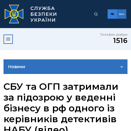
ENG
Телефон довіри
1516
Новини
ФОТОГАЛЕРЕЯ
СБУ та ОГП затримали
за підозрою у веденні
ВІДЕОГАЛЕРЕЯ
бізнесу в рф одного із
керівників детективів
КОНТАКТИ ПРЕСЦЕНТРУ
НАБУ (відео)