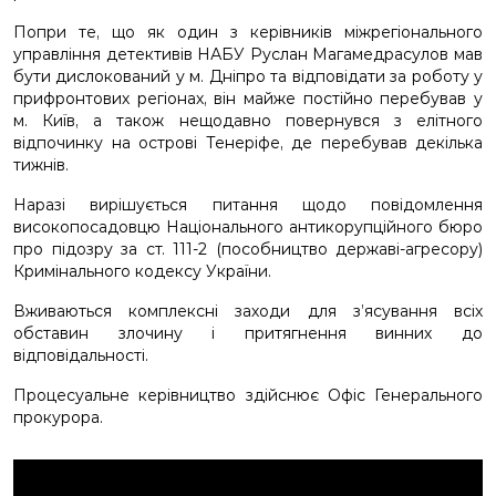
Попри те, що як один з керівників міжрегіонального
управління детективів НАБУ Руслан Магамедрасулов мав
бути дислокований у м. Дніпро та відповідати за роботу у
прифронтових регіонах, він майже постійно перебував у
м. Київ, а також нещодавно повернувся з елітного
відпочинку на острові Тенеріфе, де перебував декілька
тижнів.
Наразі вирішується питання щодо повідомлення
високопосадовцю Національного антикорупційного бюро
про підозру за ст. 111-2 (пособництво державі-агресору)
Кримінального кодексу України.
Вживаються комплексні заходи для з’ясування всіх
обставин злочину і притягнення винних до
відповідальності.
Процесуальне керівництво здійснює Офіс Генерального
прокурора.