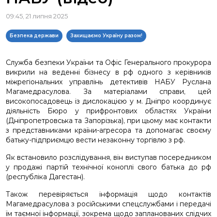
09:45, 21 липня 2025
Безпека держави
Захищаємо Україну разом!
Служба безпеки України та Офіс Генерального прокурора
викрили на веденні бізнесу в рф одного з керівників
міжрегіональних управлінь детективів НАБУ Руслана
Магамедрасулова. За матеріалами справи, цей
високопосадовець із дислокацією у м. Дніпро координує
діяльність Бюро у прифронтових областях України
(Дніпропетровська та Запорізька), при цьому має контакти
з представниками країни-агресора та допомагає своєму
батьку-підприємцю вести незаконну торгівлю з рф.
Як встановило розслідування, він виступав посередником
у продажі партій технічної коноплі свого батька до рф
(республіка Дагестан).
Також перевіряється інформація щодо контактів
Магамедрасулова з російськими спецслужбами і передачі
їм таємної інформації, зокрема щодо запланованих слідчих