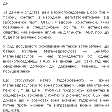
дій.
За даними слідства, цей високопосадовець Бюро був у
тісному контакті із народним депутатом-втікачем від
забороненої партії ОПЗЖ Федором Христенком, який
пов’язаний зі спецслужбами рф та, як встановило
слідство, має значний вплив на діяльність НАБУ, про що
буде повідомлено окремо.
У ході досудового розслідування також встановлено, що
батько Руслана Магамедрасулова — Сентябр
Магамедрасулов — має громадянство рф, однак
високопосадовець НАБУ не вказав цей факт під час
оформлення допуску до державної таємниці, чим
порушив закон.
Що стосується матері підозрюваного — Ірини
Магамедрасулової, то вона проживає у Києві, але отримує
пенсію у т. зв. ДНР і публікує проросійські коментарі в
соцмережах, зокрема у групах із Z-символікою. СБУ має
докази, що у розмовах вона активно підтримує війну
путіна проти України та виправдовує воєнні злочини
рашистів.