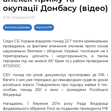
окупації Донбасу (відео)
10:15, 1 березня 2021
Безпека держави
Агресія РФ
Слідчі СБ України відкрили понад 22,7 тисячі кримінальних
проваджень за фактами вчинення злочинів проти основ
національної безпеки і оборони України, посягання на її
територіальну цілісність і недоторканність, а також
тероризм під час анексії АР Крим та у районі проведення
АТО/ООС.
СБУ понад сім років документує протиправні дії РФ, і
багато з них уже передано до міжнародних судів як доказ
російської агресії. Повідомлено про підозру майже 6 тис.
особам, понад 250 з яких – громадяни Російської
Федерації.
Нагадаємо, 1 березня 2014 року Рада Федерації
федерального зібрання Росії за поданням президента РФ