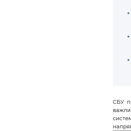
СБУ п
важлив
систе
напря