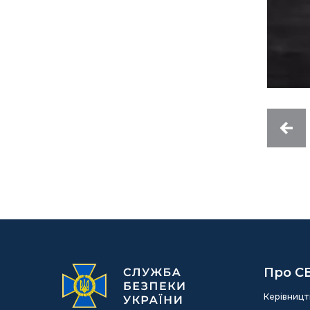
Про С
Керівницт