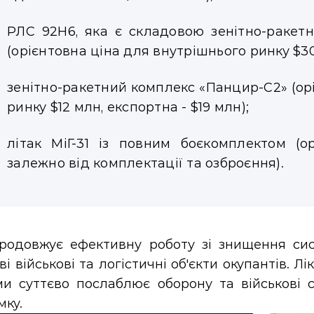
РЛС 92Н6, яка є складовою зенітно-ракет
(орієнтовна ціна для внутрішнього ринку $30
зенітно-ракетний комплекс «Панцир-С2» (ор
ринку $12 млн, експортна - $19 млн);
літак МіГ-31 із повним боєкомплектом (
залежно від комплектації та озброєння).
родовжує ефективну роботу зі знищення си
і військові та логістичні обʼєкти окупантів. Л
ми суттєво послаблює оборону та військові 
мку.