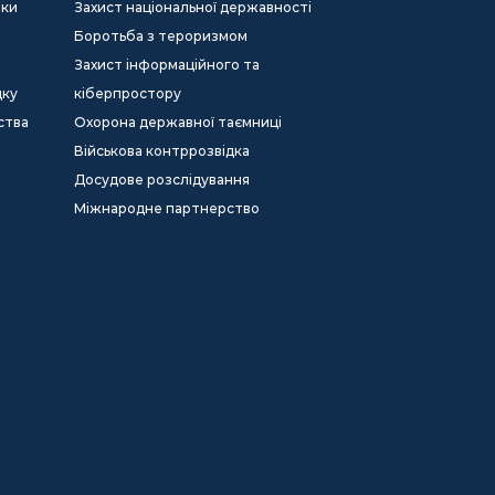
еки
Захист національної державності
Боротьба з тероризмом
Захист інформаційного та
дку
кіберпростору
ства
Охорона державної таємниці
Військова контррозвідка
Досудове розслідування
Міжнародне партнерство