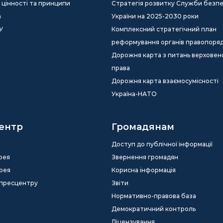
ія, цінності та принципи
Стратегія розвитку Служби безп
а
України на 2025-2030 роки
У
Комплексний стратегічний план
реформування органів правопоря
Дорожня карта з питань верховен
права
Дорожня карта взаємосумісності
Україна-НАТО
ентр
Громадянам
Доступ до публічної інформації
рея
Звернення громадян
рея
Корисна інформація
 пресцентру
Звіти
Нормативно-правова база
Демократичний контроль
Ліцензування