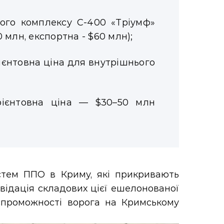
ного комплексу С-400 «Тріумф»
 млн, експортна - $60 млн);
ієнтовна ціна для внутрішнього
орієнтовна ціна — $30–50 млн
стем ППО в Криму, які прикривають
іквідація складових цієї ешелонованої
спроможності ворога на Кримському