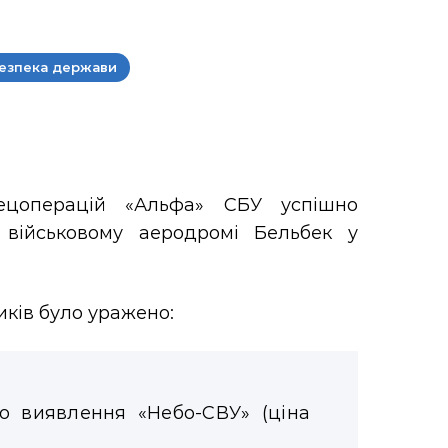
езпека держави
пецоперацій «Альфа» СБУ успішно
військовому аеродромі Бельбек у
иків було уражено:
о виявлення «Небо-СВУ» (ціна