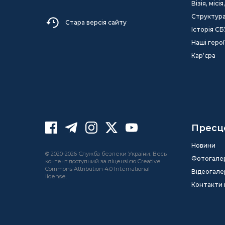
Візія, міс
Структур
Стара версія сайту
Історія СБ
Наші герої
Кар’єра
Пресц
Новини
© 2020-2026 Служба безпеки України. Весь
Фотогале
контент доступний за ліцензією Creative
Commons Attribution 4.0 International
Відеогале
license.
Контакти