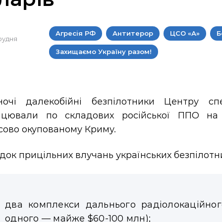
Агресія РФ
Антитерор
ЦСО «А»
Б
грудня
Захищаємо Україну разом!
ночі далекобійні безпілотники Центру с
ацювали по складових російської ППО на 
сово окупованому Криму.
док прицільних влучань українських безпілотн
два комплекси дальнього радіолокаційног
одного — майже $60-100 млн);