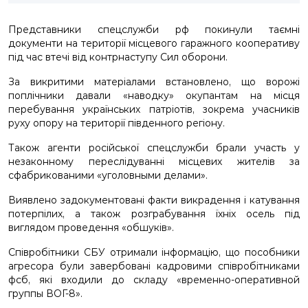
Представники спецслужби рф покинули таємні
документи на території місцевого гаражного кооперативу
під час втечі від контрнаступу Сил оборони.
За викритими матеріалами встановлено, що ворожі
поплічники давали «наводку» окупантам на місця
перебування українських патріотів, зокрема учасників
руху опору на території південного регіону.
Також агенти російської спецслужби брали участь у
незаконному переслідуванні місцевих жителів за
сфабрикованими «уголовными делами».
Виявлено задокументовані факти викрадення і катування
потерпілих, а також розграбування їхніх осель під
виглядом проведення «обшуків».
Співробітники СБУ отримали інформацію, що пособники
агресора були завербовані кадровими співробітниками
фсб, які входили до складу «временно-оперативной
группы ВОГ-8».