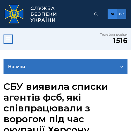
ENG
Телефон довіри
1516
Новини
ФОТОГАЛЕРЕЯ
СБУ виявила списки
агентів фсб, які
ВІДЕОГАЛЕРЕЯ
співпрацювали з
ворогом під час
КОНТАКТИ ПРЕСЦЕНТРУ
окупації Херсону