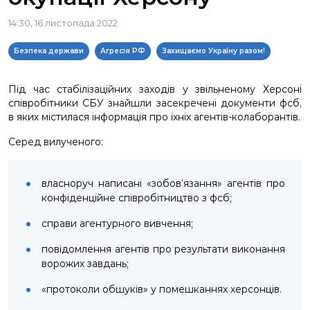
14:30, 16 листопада 2022
Безпека держави
Агресія РФ
Захищаємо Україну разом!
Під час стабілізаційних заходів у звільненому Херсоні
співробітники СБУ знайшли засекречені документи фсб,
в яких містилася інформація про їхніх агентів-колаборантів.
Серед вилученого:
власноруч написані «зобов’язання» агентів про
конфіденційне співробітництво з фсб;
справи агентурного вивчення;
повідомлення агентів про результати виконання
ворожих завдань;
«протоколи обшуків» у помешканнях херсонців.