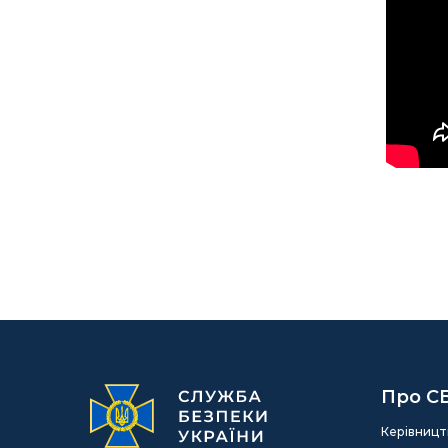
Про С
Керівницт