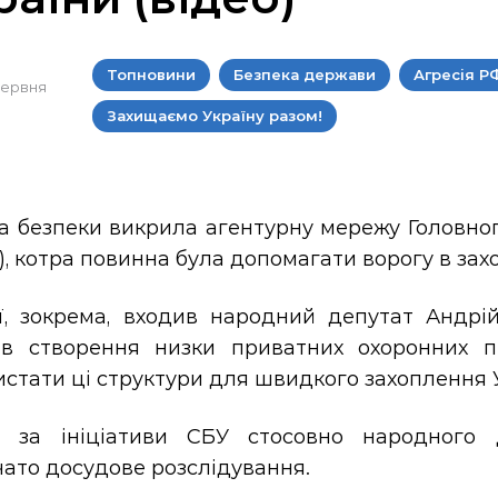
Топновини
Безпека держави
Агресія Р
 червня
Захищаємо Україну разом!
а безпеки викрила агентурну мережу Головног
), котра повинна була допомагати ворогу в зах
ї, зокрема, входив народний депутат Андрій
ав створення низки приватних охоронних п
стати ці структури для швидкого захоплення 
і за ініціативи СБУ стосовно народного 
ато досудове розслідування.