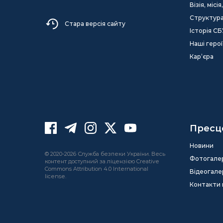
Візія, міс
Структур
Стара версія сайту
Історія СБ
Наші герої
Кар’єра
Пресц
Новини
© 2020-2026 Служба безпеки України. Весь
Фотогале
контент доступний за ліцензією Creative
Commons Attribution 4.0 International
Відеогале
license.
Контакти