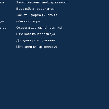
еки
Захист національної державності
Боротьба з тероризмом
Захист інформаційного та
дку
кіберпростору
ства
Охорона державної таємниці
Військова контррозвідка
Досудове розслідування
Міжнародне партнерство