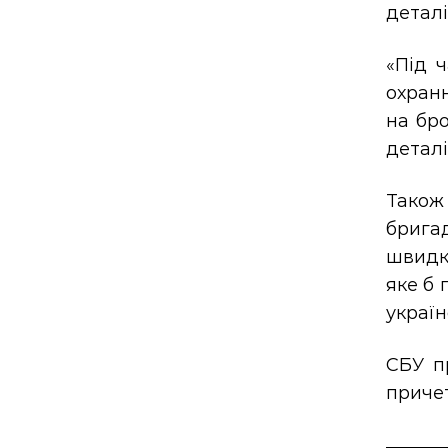
деталі
«Під ч
охранн
на бро
деталі
Також 
брига
швидко
яке б 
украї
СБУ пр
причет