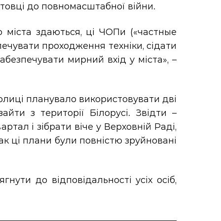
готовці до повномасштабної війни.
о міста здаються, ці ЧОПи («частные
печувати проходження техніки, сідати
абезпечувати мирний вхід у міста», –
толиці планувало використовувати дві
айти з території Білорусі. Звідти –
тал і зібрати віче у Верховній Раді,
ак ці плани були повністю зруйновані
гнути до відповідальності усіх осіб,