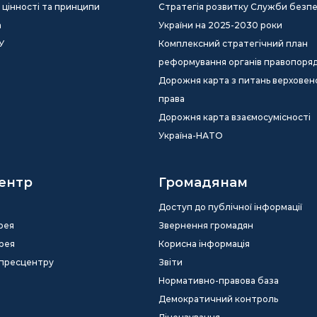
ія, цінності та принципи
Стратегія розвитку Служби безп
а
України на 2025-2030 роки
У
Комплексний стратегічний план
реформування органів правопоря
Дорожня карта з питань верховен
права
Дорожня карта взаємосумісності
Україна-НАТО
ентр
Громадянам
Доступ до публічної інформації
рея
Звернення громадян
рея
Корисна інформація
 пресцентру
Звіти
Нормативно-правова база
Демократичний контроль