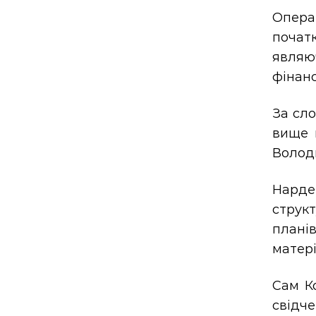
Опера
початк
являюч
фінан
За сло
вище 
Волод
Нарде
структ
плані
матері
Сам Ко
свідче