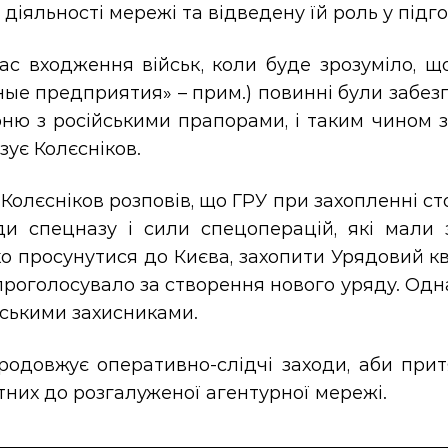
 діяльності мережі та відведену їй роль у під
ас входження військ, коли буде зрозуміло, щ
ые предприятия» – прим.) повинні були забез
ню з російськими прапорами, і таким чином з
зує Колєсніков.
Колєсніков розповів, що ГРУ при захопленні с
ди спецназу і сили спецоперацій, які мали з
 просунутися до Києва, захопити Урядовий квар
проголосувало за створення нового уряду. Одн
нськими захисниками.
одовжує оперативно-слідчі заходи, аби притя
них до розгалуженої агентурної мережі.