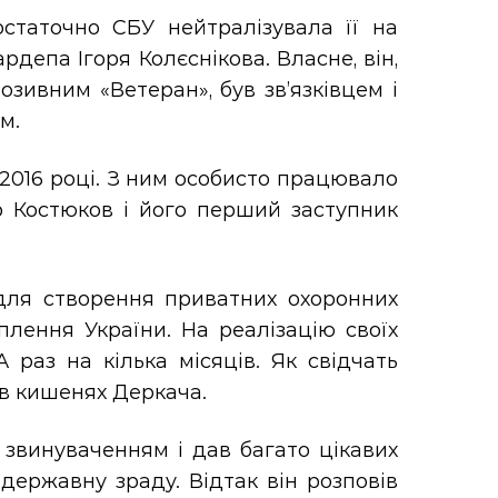
статочно СБУ нейтралізувала її на
депа Ігоря Колєснікова. Власне, він,
зивним «Ветеран», був зв’язківцем і
м.
 2016 році. З ним особисто працювало
р Костюков і його перший заступник
для створення приватних охоронних
плення України. На реалізацію своїх
раз на кілька місяців. Як свідчать
 в кишенях Деркача.
 звинуваченням і дав багато цікавих
 державну зраду. Відтак він розповів