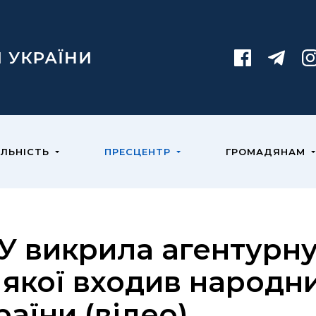
ЯЛЬНІСТЬ
ПРЕСЦЕНТР
ГРОМАДЯНАМ
У викрила агентурну
 якої входив народн
раїни (відео)