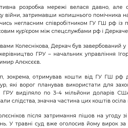
тивна розробка мережі велася давно, але о
у війни, затримавши колишнього помічника нар
ись негласним співробітником ГУ ГШ рф із по
совим кур’єром між спецслужбами рф і Деркаче
вами Колеснікова, Деркач був завербований у
керівництво ГРУ – начальник управління Іго
имир Алєксєєв.
п, зокрема, отримував кошти від ГУ ГШ рф 
ур, які ворог планував використати для захо
в ГРУ виділяло по 3-4 мільйони доларів США 
али слідства, значна частина цих коштів осіла
лєсніков після затримання пішов на угоду зі
нь. У травні суд вже оголосив йому вирок за