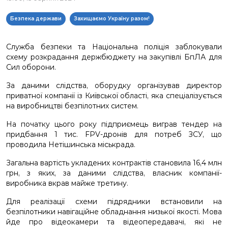
Безпека держави
Захищаємо Україну разом!
Служба безпеки та Національна поліція заблокували
схему розкрадання держбюджету на закупівлі БпЛА для
Сил оборони.
За даними слідства, оборудку організував директор
приватної компанії із Київської області, яка спеціалізується
на виробництві безпілотних систем.
На початку цього року підприємець виграв тендер на
придбання 1 тис. FPV-дронів для потреб ЗСУ, що
проводила Нетішинська міськрада.
Загальна вартість укладених контрактів становила 16,4 млн
грн, з яких, за даними слідства, власник компанії-
виробника вкрав майже третину.
Для реалізації схеми підрядники встановили на
безпілотники навігаційне обладнання низької якості. Мова
йде про відеокамери та відеопередавачі, які не