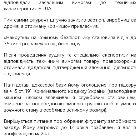
відповідали заявленим вимогам до технічних
характеристик БпЛА.
Тим самим фігурант штучно занизив вартість виробництва
дронів, а отриману «різницю» привласнив.
«Накрутка» на кожному безпілотнику становила від 4 до
7,5 тис. грн, залежно від його виду.
Після проведення аудиту та спеціальної експертизи на
відповідність технічним вимогам товару правоохоронці
отримали додаткові підтвердження злочинної діяльності
підприємця.
На підставі доказової бази йому оголошено про підозру
за ч. 5 ст. 191 Кримінального кодексу України (заволодіння
майном шляхом зловживання службовим становищем,
вчинене за попередньою змовою групою осіб в умовах
воєнного стану в особливо великому розмірі).
Вирішується питання про обрання фігуранту запобіжного
заходу. Йому загрожує до 12 років позбавлення волі з
конфіскацією майна.