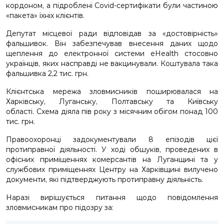
кордоном, а підроблені Covid-сертифікати були частиною
«пакета» їхніх клієнтів.
Депутат місцевої ради відповідав за «достовірність»
фальшивок. Він забезпечував внесення даних щодо
щеплення до електронної системи eHealth стосовно
українців, яких насправді не вакцинували. Коштувала така
фальшивка 2,2 тис. грн.
Клієнтська мережа зловмисників поширювалася на
Харківську, Луганську, Полтавську та Київську
області. Схема діяла пів року з місячним обігом понад 100
тис. грн.
Правоохоронці задокументували 8 епізодів цієї
протиправної діяльності. У ході обшуків, проведених в
офісних приміщеннях комерсантів на Луганщині та у
службових приміщеннях Центру на Харківщині вилучено
документи, які підтверджують протиправну діяльність.
Наразі вирішується питання щодо повідомлення
зловмисникам про підозру за: