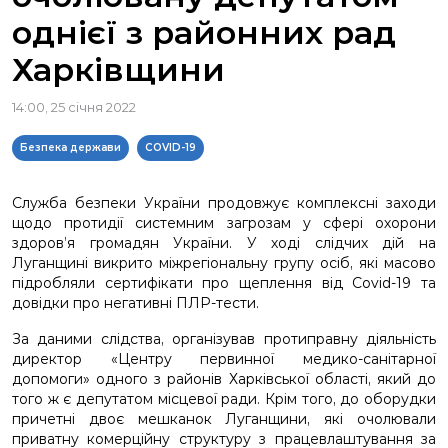
однієї з районних рад
Харківщини
14:00, 25 січня 2022
Безпека держави
COVID-19
Служба безпеки України продовжує комплексні заходи
щодо протидії системним загрозам у сфері охорони
здоров’я громадян України. У ході слідчих дій на
Луганщині викрито міжрегіональну групу осіб, які масово
підробляли сертифікати про щеплення від Covid-19 та
довідки про негативні ПЛР-тести.
За даними слідства, організував протиправну діяльність
директор «Центру первинної медико-санітарної
допомоги» одного з районів Харківської області, який до
того ж є депутатом місцевої ради. Крім того, до оборудки
причетні двоє мешканок Луганщини, які очолювали
приватну комерційну структуру з працевлаштування за