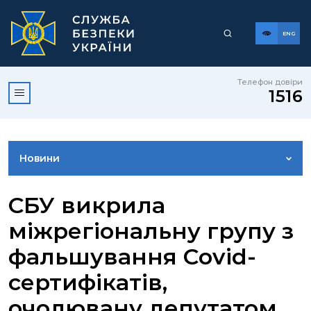
ENG
Телефон довіри
1516
Новини
ФОТОГАЛЕРЕЯ
СБУ викрила
міжрегіональну групу з
ВІДЕОГАЛЕРЕЯ
фальшування Covid-
сертифікатів,
КОНТАКТИ ПРЕСЦЕНТРУ
очолювану депутатом