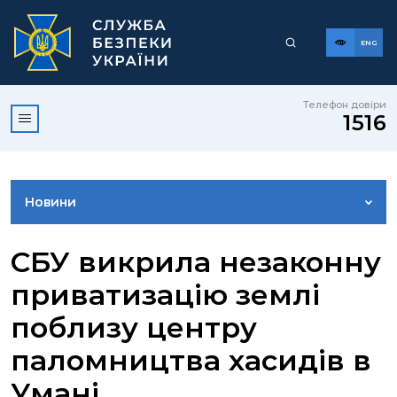
ENG
Телефон довіри
1516
Новини
ФОТОГАЛЕРЕЯ
СБУ викрила незаконну
приватизацію землі
ВІДЕОГАЛЕРЕЯ
поблизу центру
паломництва хасидів в
КОНТАКТИ ПРЕСЦЕНТРУ
Умані