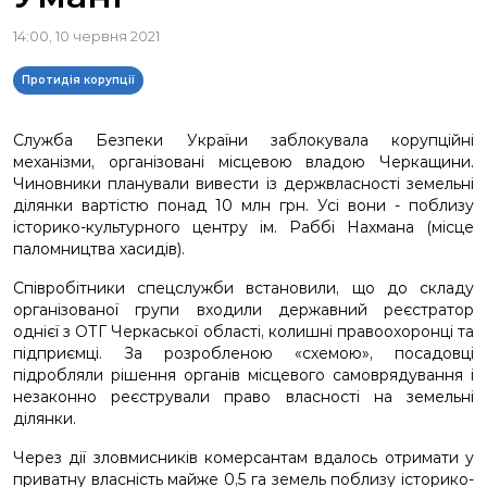
14:00, 10 червня 2021
Протидія корупції
Служба Безпеки України заблокувала корупційні
механізми, організовані місцевою владою Черкащини.
Чиновники планували вивести із держвласності земельні
ділянки
вартістю понад 10 млн грн. Усі вони -
поблизу
історико-культурного центру ім. Раббі Нахмана (місце
паломництва хасидів).
Співробітники спецслужби встановили, що до складу
організованої групи входили державний реєстратор
однієї з ОТГ Черкаської області, колишні правоохоронці та
підприємці. За розробленою «схемою», посадовці
підробляли рішення органів місцевого самоврядування і
незаконно реєстрували право власності на земельні
ділянки.
Через дії зловмисників комерсантам вдалось отримати у
приватну власність майже 0,5 га земель поблизу історико-