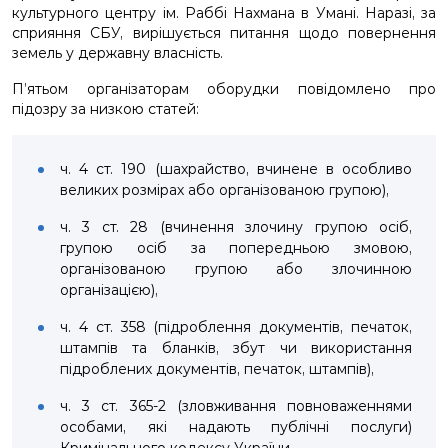
культурного центру ім. Раббі Нахмана в Умані. Наразі, за
сприяння СБУ, вирішується питання щодо повернення
земель у державну власність.
П’ятьом організаторам оборудки повідомлено про
підозру за низкою статей:
ч. 4 ст. 190 (шахрайство, вчинене в особливо
великих розмірах або організованою групою),
ч. 3 ст. 28 (вчинення злочину групою осіб,
групою осіб за попередньою змовою,
організованою групою або злочинною
організацією),
ч. 4 ст. 358 (підроблення документів, печаток,
штампів та бланків, збут чи використання
підроблених документів, печаток, штампів),
ч. 3 ст. 365-2 (зловживання повноваженнями
особами, які надають публічні послуги)