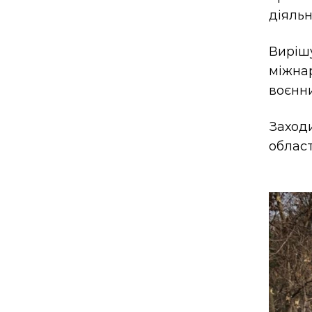
діяльн
Виріш
міжнар
воєнни
Заход
област