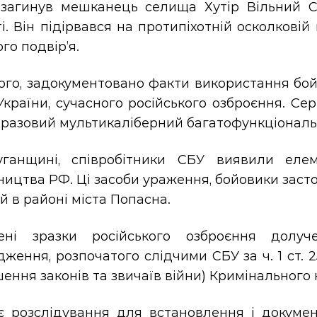
, загинув мешканець селища Хутір Вільний С
і. Він підірвався на протипіхотній осколковій
го подвір’я.
ого, задокументовано факти використання бой
України, сучасного російського озброєння. Се
оразовий мультикаліберний багатофункціональ
ганщині, співробітники СБУ виявили елем
ицтва РФ. Ці засоби ураження, бойовики застос
й в районі міста Попасна.
ені зразки російського озброєння долуч
ження, розпочатого слідчими СБУ за ч. 1 ст. 25
ення законів та звичаїв війни) Кримінального 
є розслідування для встановлення і докумен