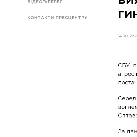
ВІДЕОГАЛЕРЕЯ
ги
КОНТАКТИ ПРЕСЦЕНТРУ
14:30, 26 
СБУ п
агрес
постач
Серед
вогне
Оттавс
За дан