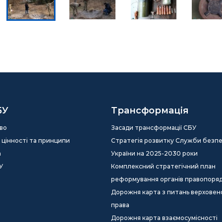
БУ
Трансформація
во
Засади трансформації СБУ
ія, цінності та принципи
Стратегія розвитку Служби безп
а
України на 2025-2030 роки
У
Комплексний стратегічний план
реформування органів правопоря
Дорожня карта з питань верховен
права
Дорожня карта взаємосумісності