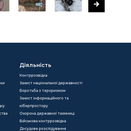
Діяльність
Контррозвідка
еки
Захист національної державності
Боротьба з тероризмом
Захист інформаційного та
дку
кіберпростору
ства
Охорона державної таємниці
Військова контррозвідка
Досудове розслідування