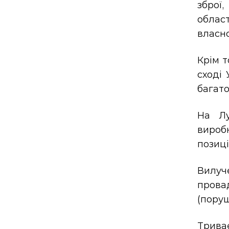
зброї
област
власно
Крім т
сході 
багат
На Лу
виробн
позиці
Вилуч
провад
(поруш
Трива