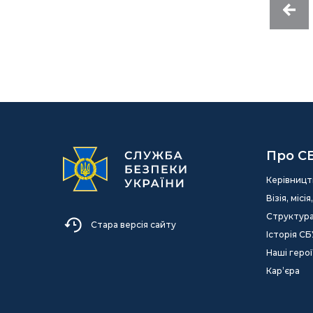
Про С
Керівницт
Візія, міс
Структур
Стара версія сайту
Історія СБ
Наші герої
Кар’єра