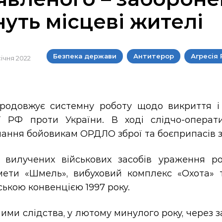
нуть місцеві жителі
Безпека держави
Антитерор
Агресія
січня 2022
родовжує системну роботу щодо викриття і 
ії РФ проти України. В ході слідчо-операт
ання бойовикам ОРДЛО зброї та боєприпасів з
 вилучених військових засобів ураження ро
мети «Шмель», вибуховий комплекс «Охота» та
ькою конвенцією 1997 року.
ими слідства, у лютому минулого року, через