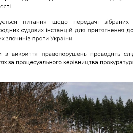
ості.
ується питання щодо передачі зібраних д
одних судових інстанцій для притягнення до 
х злочинів проти України.
и з викриття правопорушень проводять слі
ях за процесуального керівництва прокуратур