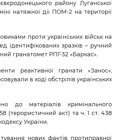
євєродонецького району Луганської
 міні натяжної дії ПОМ-2 на території
овиками проти українських військ на
ред ідентифікованих зразків – ручний
ний гранатомет РПГ-32 «Баркас».
енти реактивної гранати «Занос»,
овували в ході обстрілів українських
ено до матеріалів кримінального
8 (терористичний акт) та ч. 1 ст. 438
кодексу України.
тування нових фактів протиправної