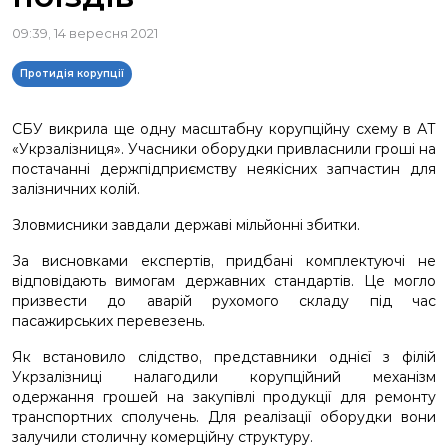
09:39, 14 вересня 2021
Протидія корупції
СБУ викрила ще одну масштабну корупційну схему в АТ
«Укрзалізниця». Учасники оборудки привласнили гроші на
постачанні держпідприємству неякісних запчастин для
залізничних колій.
Зловмисники завдали державі мільйонні збитки.
За висновками експертів, придбані комплектуючі не
відповідають вимогам державних стандартів. Це могло
призвести до аварій рухомого складу під час
пасажирських перевезень.
Як встановило слідство, представники однієї з філій
Укрзалізниці налагодили корупційний механізм
одержання грошей на закупівлі продукції для ремонту
транспортних сполучень. Для реалізації оборудки вони
залучили столичну комерційну структуру.