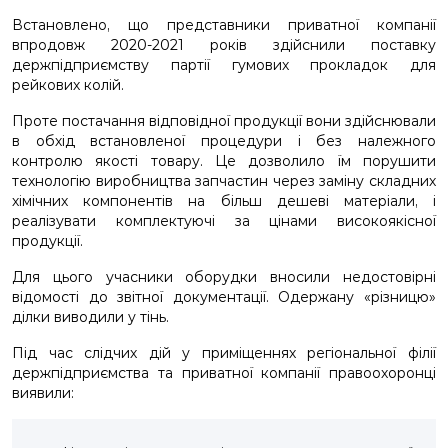
Встановлено, що представники приватної компанії
впродовж 2020-2021 років здійснили поставку
держпідприємству партії гумових прокладок для
рейкових колій.
Проте постачання відповідної продукції вони здійснювали
в обхід встановленої процедури і без належного
контролю якості товару. Це дозволило їм порушити
технологію виробництва запчастин через заміну складних
хімічних компонентів на більш дешеві матеріали, і
реалізувати комплектуючі за цінами високоякісної
продукції.
Для цього учасники оборудки вносили недостовірні
відомості до звітної документації. Одержану «різницю»
ділки виводили у тінь.
Під час слідчих дій у приміщеннях регіональної філії
держпідприємства та приватної компанії правоохоронці
виявили: