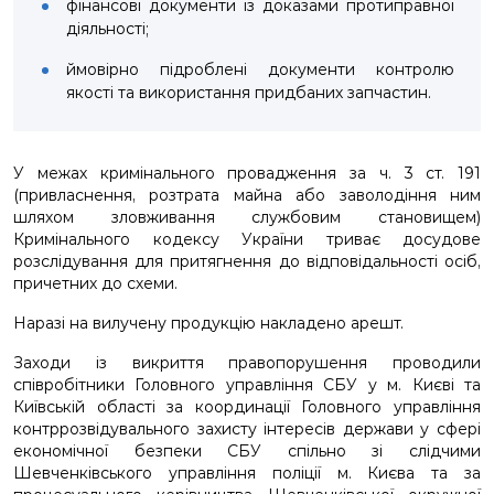
фінансові документи із доказами протиправної
діяльності;
ймовірно підроблені документи контролю
якості та використання придбаних запчастин.
У межах кримінального провадження за ч. 3 ст. 191
(привласнення, розтрата майна або заволодіння ним
шляхом зловживання службовим становищем)
Кримінального кодексу України триває досудове
розслідування для притягнення до відповідальності осіб,
причетних до схеми.
Наразі на вилучену продукцію накладено арешт.
Заходи із викриття правопорушення проводили
співробітники Головного управління СБУ у м. Києві та
Київській області за координації Головного управління
контррозвідувального захисту інтересів держави у сфері
економічної безпеки СБУ спільно зі слідчими
Шевченківського управління поліції м. Києва та за