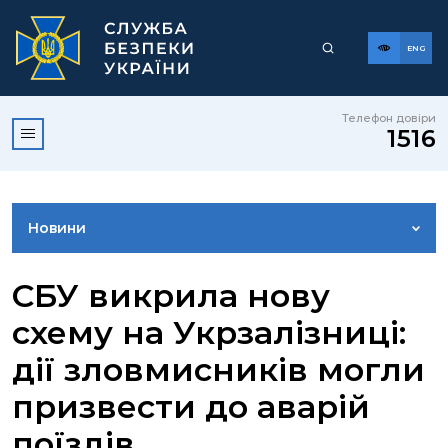
ENG
Телефон довіри
1516
Новини
ФОТОГАЛЕРЕЯ
СБУ викрила нову
схему на Укрзалізниці:
ВІДЕОГАЛЕРЕЯ
дії зловмисників могли
призвести до аварій
КОНТАКТИ ПРЕСЦЕНТРУ
поїздів