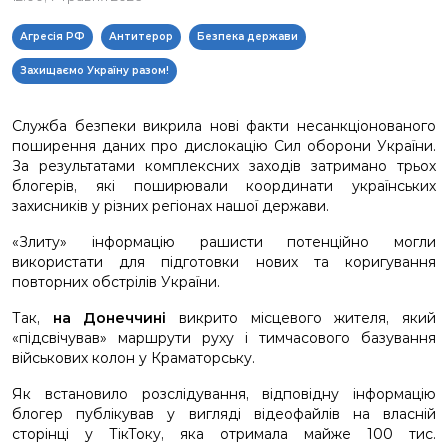
Агресія РФ
Антитерор
Безпека держави
Захищаємо Україну разом!
Служба безпеки викрила нові факти несанкціонованого
поширення даних про дислокацію Сил оборони України.
За результатами комплексних заходів затримано трьох
блогерів, які поширювали координати українських
захисників у різних регіонах нашої держави.
«Злиту» інформацію рашисти потенційно могли
використати для підготовки нових та коригування
повторних обстрілів України.
Так,
на Донеччині
викрито місцевого жителя, який
«підсвічував» маршрути руху і тимчасового базування
військових колон у Краматорську.
Як встановило розслідування, відповідну інформацію
блогер публікував у вигляді відеофайлів на власній
сторінці у ТікТоку, яка отримала майже 100 тис.