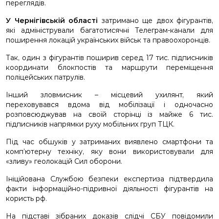
переглядів.
У Чернігівській області
затримано ще двох фігурантів,
які адміністрували багатотисячні Телеграм-канали для
поширення локацій українських військ та правоохоронців.
Так, один з фігурантів поширив серед 17 тис. підписників
координати блокпостів та маршрути переміщення
поліцейських патрулів.
Інший зловмисник – місцевий ухилянт, який
переховувався вдома від мобілізації і одночасно
розповсюджував на своїй сторінці із майже 6 тис.
підписників напрямки руху мобільних груп ТЦК.
Під час обшуків у затриманих виявлено смартфони та
комп’ютерну техніку, яку вони використовували для
«зливу» геолокацій Сил оборони.
Ініційована Службою безпеки експертиза підтвердила
факти інформаційно-підривної діяльності фігурантів на
користь рф.
На підставі зібраних доказів слідчі СБУ повідомили