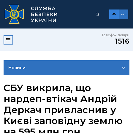
ENG
Телефон довіри
1516
Новини
ФОТОГАЛЕРЕЯ
СБУ викрила, що
нардеп-втікач Андрій
ВІДЕОГАЛЕРЕЯ
Деркач привласнив у
Києві заповідну землю
КОНТАКТИ ПРЕСЦЕНТРУ
на 595 млн грн