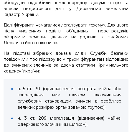
оборудки підробили землевпорядну документацію та
внесли недостовірні дані у Державний земельний
кадастр України.
Далі фігуранти намагалися легалізувати «схему». Для цього
після численних поділів, обʼєднань і перепродажів
оформили земельні ділянки на родичів та знайомих
Деркача і його спільників.
На підставі зібраних доказів слідчі Служби безпеки
повідомили про підозру всім трьом фігурантам відповідно
до вчинених злочинів за двома статтями Кримінального
кодексу України:
ч. 5 ст. 191 (привласнення, розтрата майна або
заволодіння ним шляхом зловживання
службовим становищем, вчинені в особливо
великих розмірах організованою групою);
ч. 3 ст. 209 (легалізація (відмивання) майна,
одержаного злочинним шляхом).