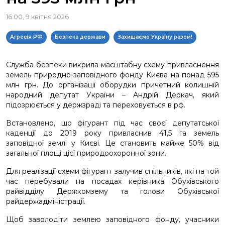
16:00, 9 квітня 2026
Агресія РФ
Безпека держави
Захищаємо Україну разом!
Служба безпеки викрила масштабну схему привласнення
земель природно-заповідного фонду Києва на понад 595
млн грн. До організації оборудки причетний колишній
народний депутат України – Андрій Деркач, який
підозрюється у держзраді та переховується в рф.
Встановлено, що фігурант під час своєї депутатської
каденції до 2019 року привласнив 41,5 га земель
заповідної землі у Києві. Це становить майже 50% від
загальної площі цієї природоохоронної зони.
Для реалізації схеми фігурант залучив спільників, які на той
час перебували на посадах керівника Обухівського
райвідділу Держкомзему та голови Обухівської
райдержадміністрації.
Щоб заволодіти землею заповідного фонду, учасники