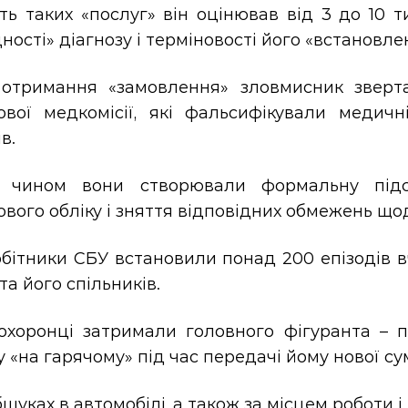
ть таких «послуг» він оцінював від 3 до 10 
ності» діагнозу і терміновості його «встановле
 отримання «замовлення» зловмисник звертав
кової медкомісії, які фальсифікували медичн
в.
 чином вони створювали формальну підс
ового обліку і зняття відповідних обмежень що
бітники СБУ встановили понад 200 епізодів в
та його спільників.
охоронці затримали головного фігуранта – п
 «на гарячому» під час передачі йому нової с
шуках в автомобілі, а також за місцем роботи