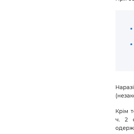
Нараз
(незак
Крім т
ч. 2 
одерж