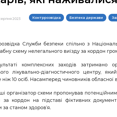
Контррозвідка
Безпека держави
За
 серпня 2023
розвідка Служби безпеки спільно з Національ
бну схему нелегального виїзду за кордон гром
ультаті комплексних заходів затримано о
вого лікувально-діагностичного центру, яки
 ніж 10 осіб. Насамперед чиновників обласної ві
ші організатор схеми пропонував потенційним
и за кордон на підставі фіктивних документ
 за станом здоров’я.