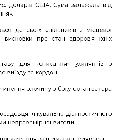
тис. доларів США. Сума залежала від
ння».
ся до своїх спільників з місцевої
і висновки про стан здоров’я їхніх
таву для «списання» ухилянтів з
до виїзду за кордон.
чинення злочину з боку організатора
осадовця лікувально-діагностичного
уми неправомірної вигоди.
 і проживання затриманого виявлено: