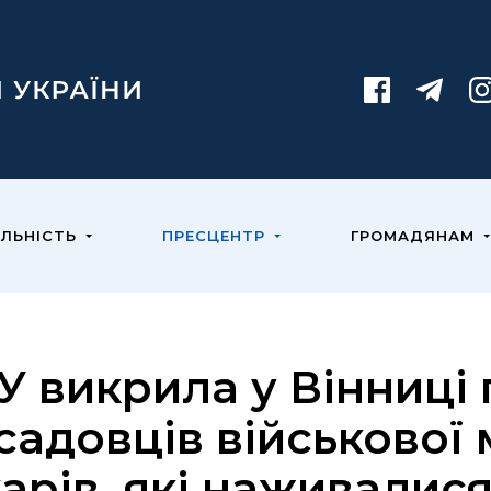
ЯЛЬНІСТЬ
ПРЕСЦЕНТР
ГРОМАДЯНАМ
У викрила у Вінниці 
садовців військової 
карів, які наживалис