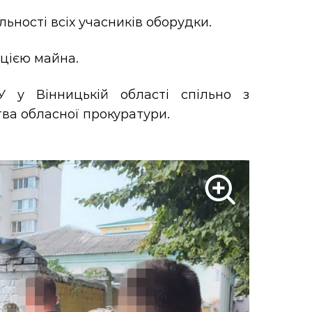
ьності всіх учасників оборудки.
ацією майна.
У у Вінницькій області спільно з
ва обласної прокуратури.