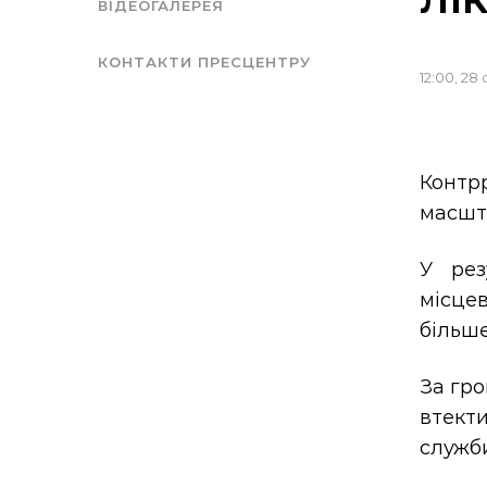
ВІДЕОГАЛЕРЕЯ
КОНТАКТИ ПРЕСЦЕНТРУ
12:00, 28
Контр
масшта
У рез
місце
більше
За гро
втект
служби