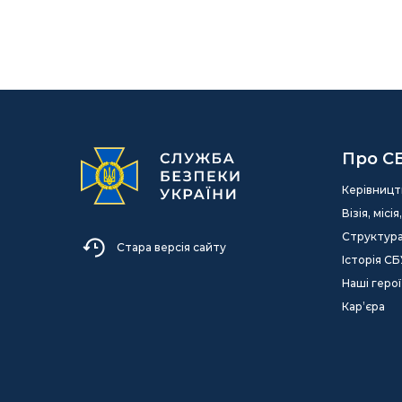
Про С
Керівницт
Візія, міс
Структур
Стара версія сайту
Історія СБ
Наші герої
Кар’єра