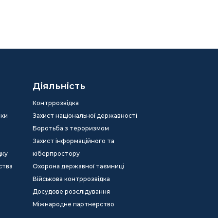
Діяльність
Контррозвідка
еки
Захист національної державності
Боротьба з тероризмом
Захист інформаційного та
дку
кіберпростору
ства
Охорона державної таємниці
Військова контррозвідка
Досудове розслідування
Міжнародне партнерство