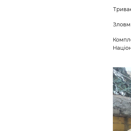
Триває
Зловми
Компл
Націон