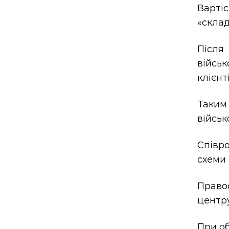
Вартіс
«склад
Після
війсь
клієнті
Таким
військ
Співро
схеми 
Право
центру
При об