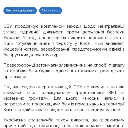
Безпека держави
Антитерор
СБУ продовжує комплексні заходи щодо нейтралізації
загроз підривної діяльності проти державної безпеки
України. У ході спецоперації викрито ворожого агента,
який готував вчинення теракту у Києві. Ним виявився
місцевий житель, завербований представниками однієї з
білоруських держструктур.
Правоохоронці затримали зловмисника на спробі підпалу
автомобіля біля будівлі однієї зі столичних громадських
організацій.
Під час слідчо-оперативних дій СБУ встановила, що він
займався також залякуванням представників ЗМІ та
іноземних громадян. Для цього наносив написи з
погрозами та провокаціями біля їх помешкань на території
Києва та здійснював повідомлення про псевдомінування.
Українська спецслужба також викрила, що зловмисник
причетний до організації несанкціонованих “мітингів”