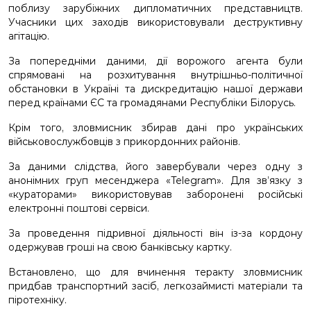
поблизу зарубіжних дипломатичних представництв.
Учасники цих заходів використовували деструктивну
агітацію.
За попередніми даними, дії ворожого агента були
спрямовані на розхитування внутрішньо-політичної
обстановки в Україні та дискредитацію нашої держави
перед країнами ЄС та громадянами Республіки Білорусь.
Крім того, зловмисник збирав дані про українських
військовослужбовців з прикордонних районів.
За даними слідства, його завербували через одну з
анонімних груп месенджера «Telegram». Для зв’язку з
«кураторами» використовував заборонені російські
електронні поштові сервіси.
За проведення підривної діяльності він із-за кордону
одержував гроші на свою банківську картку.
Встановлено, що для вчинення теракту зловмисник
придбав транспортний засіб, легкозаймисті матеріали та
піротехніку.