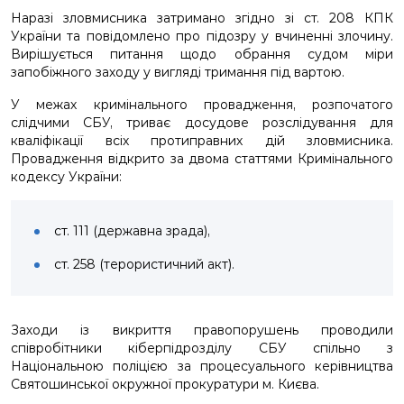
Наразі зловмисника затримано згідно зі ст. 208 КПК
України та повідомлено про підозру у вчиненні злочину.
Вирішується питання щодо обрання судом міри
запобіжного заходу у вигляді тримання під вартою.
У межах кримінального провадження, розпочатого
слідчими СБУ, триває досудове розслідування для
кваліфікації всіх протиправних дій зловмисника.
Провадження відкрито за двома статтями Кримінального
кодексу України:
ст. 111 (державна зрада),
ст. 258 (терористичний акт).
Заходи із викриття правопорушень проводили
співробітники кіберпідрозділу СБУ спільно з
Національною поліцією за процесуального керівництва
Святошинської окружної прокуратури м. Києва.