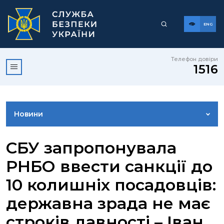
ENG
Телефон довіри
1516
Новини
ФОТОГАЛЕРЕЯ
СБУ запропонувала
РНБО ввести санкції до
ВІДЕОГАЛЕРЕЯ
10 колишніх посадовців:
державна зрада не має
КОНТАКТИ ПРЕСЦЕНТРУ
строків давності – Іван