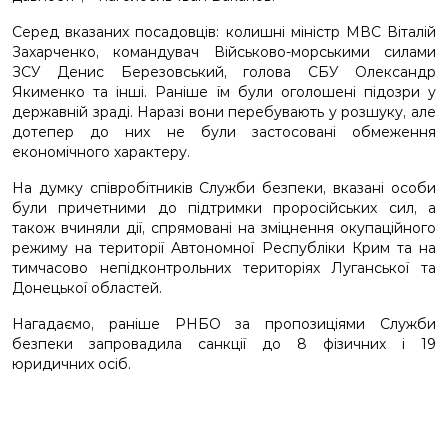
Серед вказаних посадовців: колишні міністр МВС Віталій
Захарченко, командувач Військово-морськими силами
ЗСУ Денис Березовський, голова СБУ Олександр
Якименко та інші. Раніше їм були оголошені підозри у
державній зраді. Наразі вони перебувають у розшуку, але
дотепер до них не були застосовані обмеження
економічного характеру.
На думку співробітників Служби безпеки, вказані особи
були причетними до підтримки проросійських сил, а
також вчиняли дії, спрямовані на зміцнення окупаційного
режиму на території Автономної Республіки Крим та на
тимчасово непідконтрольних територіях Луганської та
Донецької областей.
Нагадаємо, раніше РНБО за пропозиціями Служби
безпеки запровадила санкції до 8 фізичних і 19
юридичних осіб.