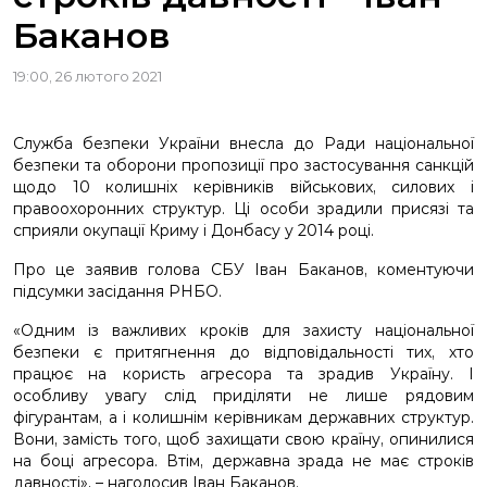
Баканов
19:00, 26 лютого 2021
Служба безпеки України внесла до Ради національної
безпеки та оборони пропозиції про застосування санкцій
щодо 10 колишніх керівників військових, силових і
правоохоронних структур. Ці особи зрадили присязі та
сприяли окупації Криму і Донбасу у 2014 році.
Про це заявив голова СБУ Іван Баканов, коментуючи
підсумки засідання РНБО.
«Одним із важливих кроків для захисту національної
безпеки є притягнення до відповідальності тих, хто
працює на користь агресора та зрадив Україну. І
особливу увагу слід приділяти не лише рядовим
фігурантам, а і колишнім керівникам державних структур.
Вони, замість того, щоб захищати свою країну, опинилися
на боці агресора. Втім, державна зрада не має строків
давності», – наголосив Іван Баканов.