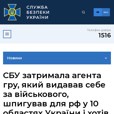
ENG
Телефон довіри
1516
Новини
ФОТОГАЛЕРЕЯ
СБУ затримала агента
гру, який видавав себе
ВІДЕОГАЛЕРЕЯ
за військового,
шпигував для рф у 10
КОНТАКТИ ПРЕСЦЕНТРУ
областях України і хотів