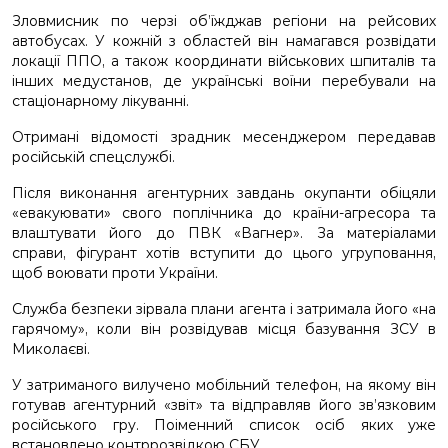
Зловмисник по черзі об’їжджав регіони на рейсових
автобусах. У кожній з областей він намагався розвідати
локації ППО, а також координати військових шпиталів та
інших медустанов, де українські воїни перебували на
стаціонарному лікуванні.
Отримані відомості зрадник месенджером передавав
російській спецслужбі.
Після виконання агентурних завдань окупанти обіцяли
«евакуювати» свого поплічника до країни-агресора та
влаштувати його до ПВК «Вагнер». За матеріалами
справи, фігурант хотів вступити до цього угруповання,
щоб воювати проти України.
Служба безпеки зірвала плани агента і затримала його «на
гарячому», коли він розвідував місця базування ЗСУ в
Миколаєві.
У затриманого вилучено мобільний телефон, на якому він
готував агентурний «звіт» та відправляв його зв’язковим
російського гру. Поіменний список осіб яких уже
встановлено контррозвідкою СБУ.