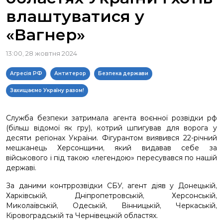
влаштуватися у
«Вагнер»
13:00, 28 жовтня 2024
Агресія РФ
Антитерор
Безпека держави
Захищаємо Україну разом!
Служба безпеки затримала агента воєнної розвідки рф
(більш відомої як гру), котрий шпигував для ворога у
десяти регіонах України. Фігурантом виявився 22-річний
мешканець Херсонщини, який видавав себе за
військового і під такою «легендою» пересувався по нашій
державі.
За даними контррозвідки СБУ, агент діяв у Донецькій,
Харківській, Дніпропетровській, Херсонській,
Миколаївській, Одеській, Вінницькій, Черкаській,
Кіровоградській та Чернівецькій областях.