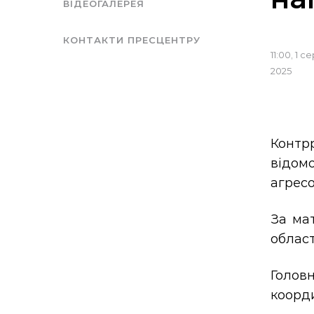
ВІДЕОГАЛЕРЕЯ
КОНТАКТИ ПРЕСЦЕНТРУ
11:00, 1 с
2025
Контр
відом
агресо
За ма
област
Голов
коорди