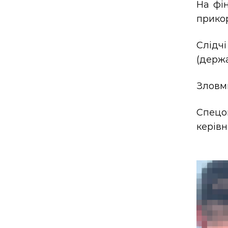
На фі
прикор
Слідч
(держа
Зловми
Спецо
керівн