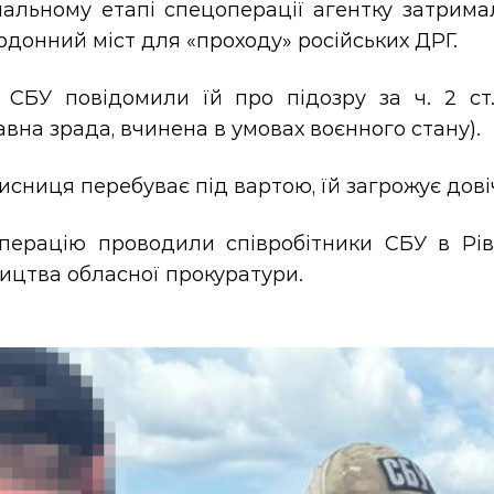
нальному етапі спецоперації агентку затрима
донний міст для «проходу» російських ДРГ.
і СБУ повідомили їй про підозру за ч. 2 ст.
вна зрада, вчинена в умовах воєнного стану).
сниця перебуває під вартою, їй загрожує дові
перацію проводили співробітники СБУ в Рівн
ицтва обласної прокуратури.