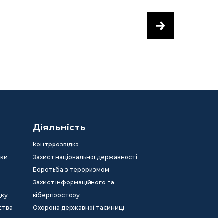
Діяльність
Контррозвідка
еки
Захист національної державності
Боротьба з тероризмом
Захист інформаційного та
дку
кіберпростору
ства
Охорона державної таємниці