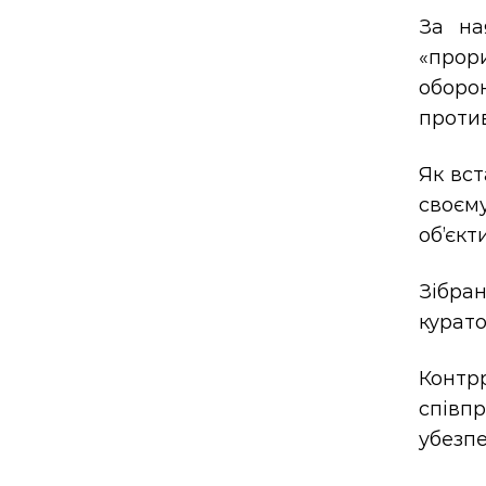
За на
«прор
оборон
проти
Як вст
своєм
об’єкти
Зібран
курат
Контр
співп
убезпе