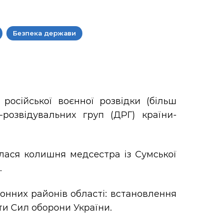
Безпека держави
російської воєнної розвідки (більш
-розвідувальних груп (ДРГ) країни-
лася колишня медсестра із Сумської
.
онних районів області: встановлення
ти Сил оборони України.