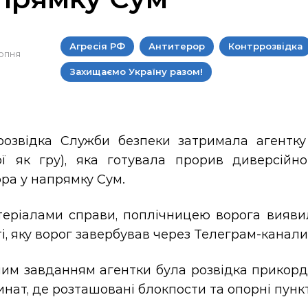
Агресія РФ
Антитерор
Контррозвідка
ерпня
Захищаємо Україну разом!
розвідка Служби безпеки затримала агентку 
ої як гру), яка готувала прорив диверсійно
ра у напрямку Сум.
теріалами справи, поплічницею ворога вияви
і, яку ворог завербував через Телеграм-канали
ним завданням агентки була розвідка прикорд
нат, де розташовані блокпости та опорні пунк