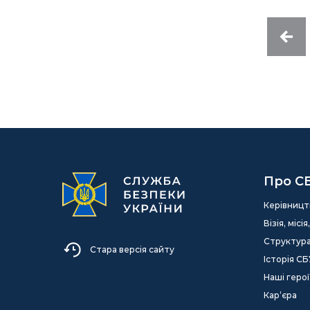
Про С
Керівницт
Візія, міс
Структур
Стара версія сайту
Історія СБ
Наші герої
Кар’єра