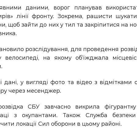
явними даними, ворог планував використа
ирів» лінії фронту. Зокрема, рашисти шукати
и, щоб зайти до них у тил та закріпитися на н
вника.
ановило розслідування, для проведення розві
у велосипеді, на якому об’їжджала місцевіс
.
і дані, у вигляді фото та відео з відмітками 
ору через месенджер.
розвідка СБУ завчасно викрила фігурантку
раці з окупантами. Також Служба безпеки
чити локації Сил оборони в цьому районі.