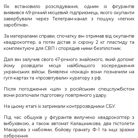
Як встановило розслідування, одним із фігурантів
виявився 49-річний місцевий підприємець, якого окупанти
завербували через Телеграм-канал з пошуку «легких
заробітків».
За матеріалами справи, спочатку він отримав від окупантів
квадрокоптер, а потім дістав зі схрону 2 кг пластиду та
комплектуючі для СВП і спорядив ними безпілотник.
Далі він залучив свого 47-річного знайомого, який допоміг
йому розвідати місця найбільшого зосередження
українських військ. Виявлені «локації» вони позначили на
гугл-картах та «прозвітували» куратору з рф.
Після погодження «цілі» з російським спецслужбістом
вони розпочали підготовку повітряного удару.
На цьому етапі їх затримали контррозвідники СБУ.
Під час обшуків у фігурантів вилучено квадрокоптер з
вибухівкою, а також автомат Калашникова, два пістолети
Макарова з набоями, бойову гранату Ф-1 та інші зразки
озброєння.