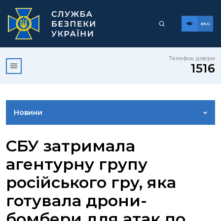
ENG
Телефон довіри
1516
Новини
ФОТОГАЛЕРЕЯ
СБУ затримала
агентурну групу
ВІДЕОГАЛЕРЕЯ
російського гру, яка
готувала дрони-
КОНТАКТИ ПРЕСЦЕНТРУ
бомбери для атак по