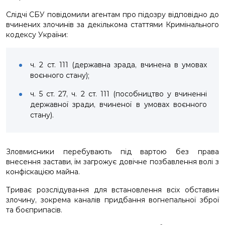
Слідчі СБУ повідомили агентам про підозру відповідно до
вчинених злочинів за декількома статтями Кримінального
кодексу України:
ч. 2 ст. 111 (державна зрада, вчинена в умовах
воєнного стану);
ч. 5 ст. 27, ч. 2 ст. 111 (пособництво у вчиненні
державної зради, вчиненої в умовах воєнного
стану).
Зловмисники перебувають під вартою без права
внесення застави, їм загрожує довічне позбавлення волі з
конфіскацією майна.
Триває розслідування для встановлення всіх обставин
злочину, зокрема каналів придбання вогнепальної зброї
та боєприпасів.