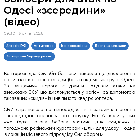
Одесі «зсередини»
(відео)
09:30, 16 січня 2026
Агресія РФ
Антитерор
Контррозвідка
Безпека держави
Захищаємо Україну разом!
Контррозвідка Служби безпеки викрила ще двох агентів
російської воєнної розвідки (більш відомої як гру) в Одесі.
За завданням ворога фігуранти готували атаки на
військових ЗСУ, що дислокуються у регіоні, за допомогою
так званих «скидів» із цивільного квадрокоптера.
СБУ спрацювала на випередження і затримала агентів
напередодні запланованого запуску БпЛА, коли у них
уже була готова бойова частина для скидання і
погоджена російським куратором «ціль» для удару – одна
із локацій місцевого підрозділу Сил оборони.