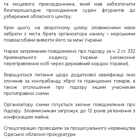
та місцевого прикордонника, який мав забезпечити
безперешкодне проходження суден фігурантів до
узбережжя обласного центру.
Крім цього, на зворотному шляху зловмисники мали
забрати з міста брата організатора каналу і морськими
плавзасобами вивезти його за межі України.
Наразі затриманим повідомлено про підозру за ч. 2 ст. 332
Кримінального кодексу України (незаконне
переправлення осіб через державний кордон України).
Вирішується питання щодо додаткової кваліфікації їхніх
злочинів за контрабанду зброї та підакцизних товарів, а
також оголошення про підозру іншим учасникам
протиправної схеми.
Організатору схеми готується заочне повідомлення про
підозру. Зловмисникам загрожує до 12 років ув’язнення з
конфіскацією майна.
Спецоперацію проводили за процесуального керівництва
Одеської обласної прокуратури.