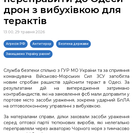
дрон з вибухівкою для
терактів
13:00, 29 травня 2026
Агресія РФ
Антитерор
Безпека держави
Захищаємо Україну разом!
Служба безпеки спільно з ГУР МО України та за сприяння
командувача Військово-Морських Сил ЗСУ запобігла
новим спробам рашистів здійснити теракт в Одесі. За
результатами дій на випередження затримано
контрабандистів, які на замовлення фсб мали доправити у
портове місто засоби ураження, зокрема ударний БпЛА
на оптоволоконному управлінні з вибухівкою.
За матеріалами справи, ділки заховали засоби ураження
серед оптової партії тютюнових виробів, які нелегально
переправляли через акваторію Чорного моря з тимчасово