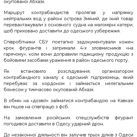
окупованої Абхазії.
Маршрут контрабандистів пролягав у напрямку
нейтральних вод у районі острова Зміїний, де їхній товар
перевантажували з основного судна на маломірні катери,
щоб приховано доставити до одеського узбережжя.
Співробітники СБУ поетапно задокументували кожен
крок фігурантів і затримали 4-х зловмисників «на
гарячому», коли вони доправили підакцизну продукцію з
бойовими засобами ураження в район одеського порту.
Як встановило розслідування, організатором
контрабандного каналу є одеський підприємець, який
перебуває за кордоном і займається нелегальним
бізнесом у тимчасово окупованій Абхазії.
В обмін на «дозвіл» займатися контрабандою на Кавказі
він пішов на співпрацю з фсб.
На замовлення російських спецслужбістів фігурант
погодився доставити в Одесу ударний дрон.
До незаконної діяльності він залучив трьох ділків з Одеси