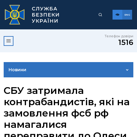
ENG
Телефон довіри
1516
Новини
ФОТОГАЛЕРЕЯ
СБУ затримала
контрабандистів, які на
ВІДЕОГАЛЕРЕЯ
замовлення фсб рф
намагалися
КОНТАКТИ ПРЕСЦЕНТРУ
переправити до Одеси