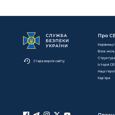
Про С
Керівницт
Візія, міс
Структур
Стара версія сайту
Історія СБ
Наші герої
Кар’єра