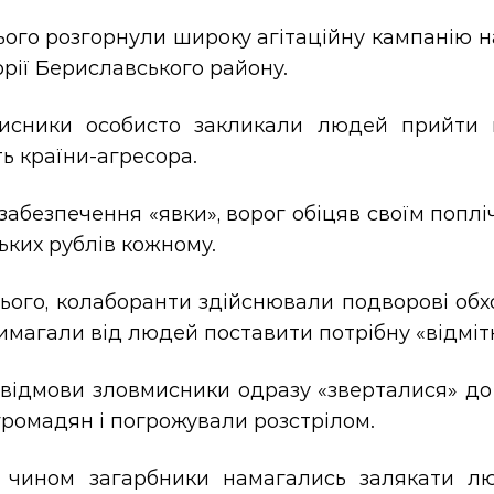
ого розгорнули широку агітаційну кампанію н
рії Бериславського району.
исники особисто закликали людей прийти н
ь країни-агресора.
 забезпечення «явки», ворог обіцяв своїм поплі
ьких рублів кожному.
ього, колаборанти здійснювали подворові обх
имагали від людей поставити потрібну «відміт
 відмови зловмисники одразу «зверталися» до
громадян і погрожували розстрілом.
 чином загарбники намагались залякати л