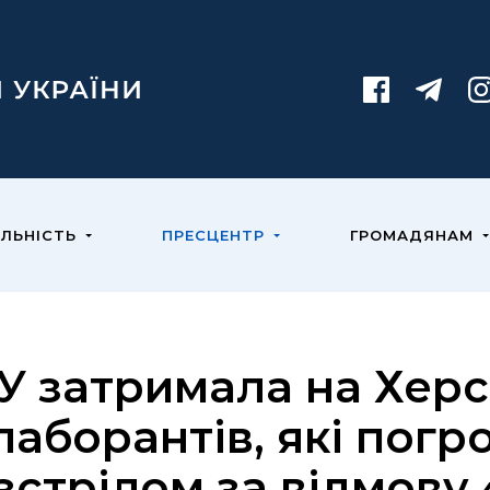
ЯЛЬНІСТЬ
ПРЕСЦЕНТР
ГРОМАДЯНАМ
У затримала на Хер
лаборантів, які пог
зстрілом за відмову 