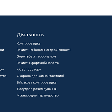
Діяльність
Контррозвідка
еки
Захист національної державності
Боротьба з тероризмом
Захист інформаційного та
дку
кіберпростору
ства
Охорона державної таємниці
Військова контррозвідка
Досудове розслідування
Міжнародне партнерство