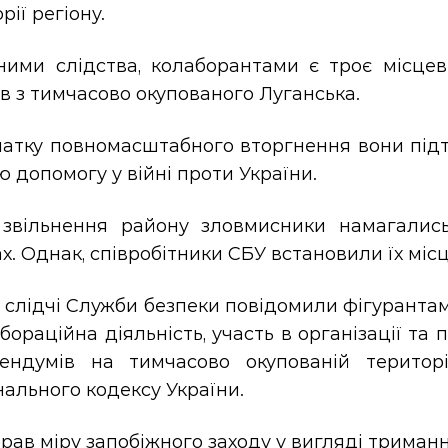
рії регіону.
ними слідства, колаборантами є троє місцев
в з тимчасово окупованого Луганська.
чатку повномасштабного вторгнення вони підт
ю допомогу у війні проти України.
 звільнення району зловмисники намагались
х. Однак, співробітники СБУ встановили їх мі
 слідчі Служби безпеки повідомили фігурантам про 
абораційна діяльність, участь в організації та
ендумів на тимчасово окупованій територі
ального кодексу України.
рав міру запобіжного заходу у вигляді триманн