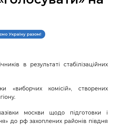
мо Україну разом!
иків в результаті стабілізаційних
и «виборчих комісій», створених
гіону.
азівки москви щодо підготовки і
я» до рф захоплених районів півдня