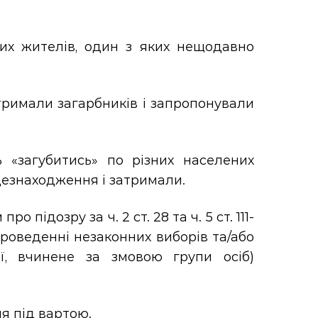
их жителів, один з яких нещодавно
римали загарбників і запропонували
 «загубитись» по різних населених
сцезнаходження і затримали.
підозру за ч. 2 ст. 28 та ч. 5 ст. 111-
 проведенні незаконних виборів та/або
ї, вчинене за змовою групи осіб)
я під вартою.