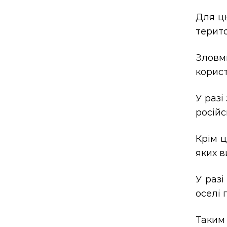
Для ць
терито
Зловм
корист
У разі
російс
Крім ц
яких в
У разі
оселі 
Таким