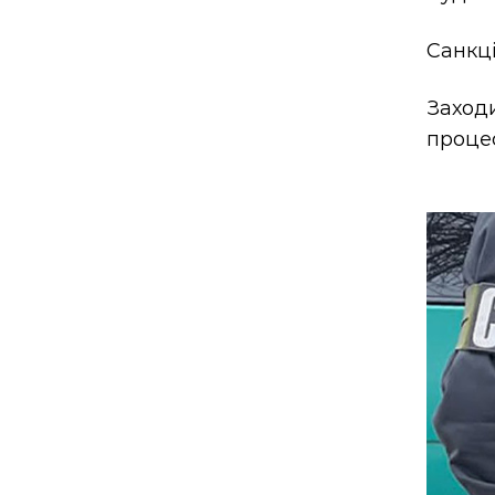
Санкці
Заход
проце