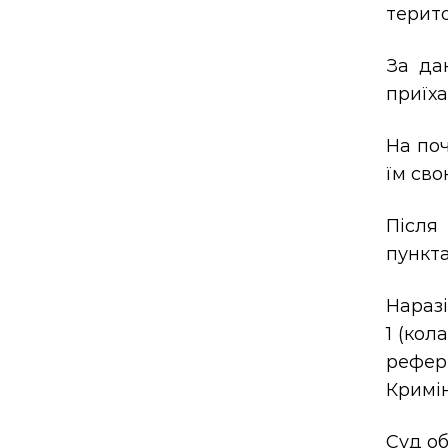
терито
За да
приїха
На по
їм сво
Після
пункта
Наразі
1 (кол
рефер
Кримін
Суд об