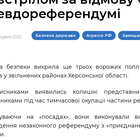
евдореферендумі
Безпека держави
Агресія РФ
Захищає
 грудня 2022
а безпеки викрила ще трьох ворожих поплічн
в у звільнених районах Херсонської області.
исниками виявились колишні представник
никами під час тимчасової окупації частини ре
уваючи на «посадах», вони виконували вк
дення незаконного референдуму з «приєднанн
и.