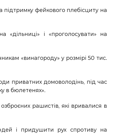
а підтримку фейкового плебісциту на
а «дільниці» і «проголосувати» на
чникам «винагороду» у розмірі 50 тис.
оди приватних домоволодінь, під час
ку в бюлетенях».
 озброєних рашистів, які вривалися в
юдей і придушити рух спротиву на