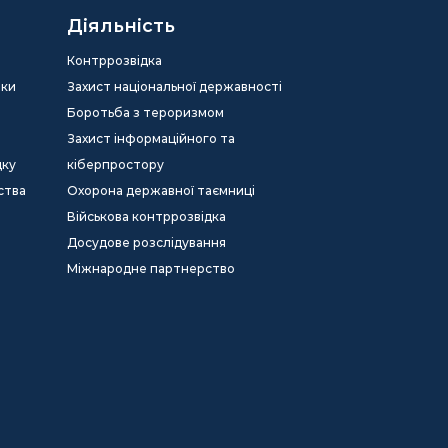
Діяльність
Контррозвідка
еки
Захист національної державності
Боротьба з тероризмом
Захист інформаційного та
дку
кіберпростору
ства
Охорона державної таємниці
Військова контррозвідка
Досудове розслідування
Міжнародне партнерство