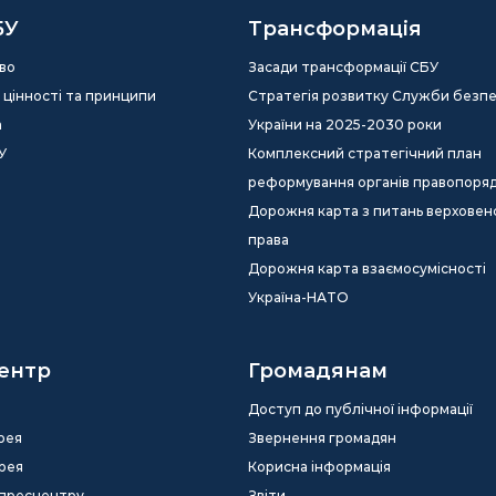
БУ
Трансформація
во
Засади трансформації СБУ
ія, цінності та принципи
Стратегія розвитку Служби безп
а
України на 2025-2030 роки
У
Комплексний стратегічний план
реформування органів правопоря
Дорожня карта з питань верховен
права
Дорожня карта взаємосумісності
Україна-НАТО
ентр
Громадянам
Доступ до публічної інформації
рея
Звернення громадян
рея
Корисна інформація
 пресцентру
Звіти