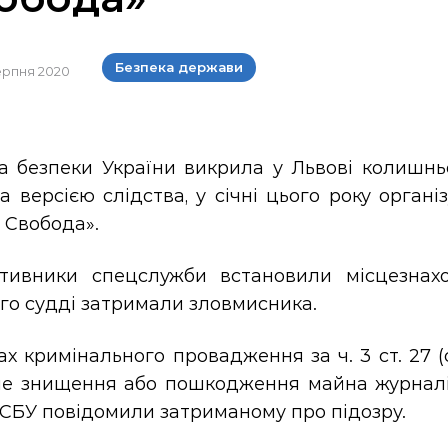
Безпека держави
 серпня 2020
а безпеки України викрила у Львові колишньо
а версією слідства, у січні цього року орган
 Свобода».
тивники спецслужби встановили місцезнах
го судді затримали зловмисника.
х кримінального провадження за ч. 3 ст. 27 (сп
не знищення або пошкодження майна журналіс
 СБУ повідомили затриманому про підозру.