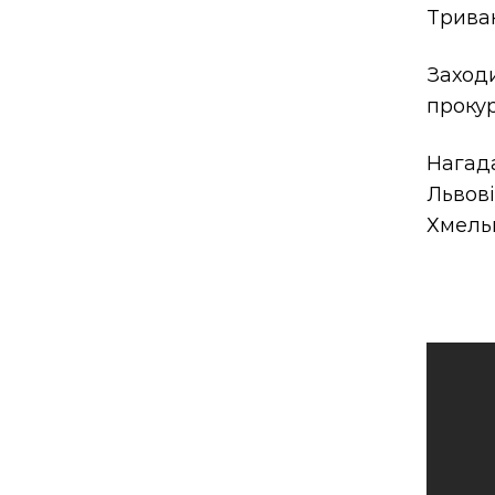
Триваю
Заход
прокур
Нагада
Львов
Хмельн