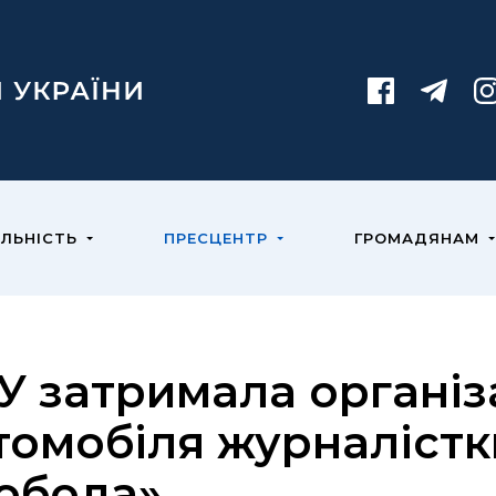
ЯЛЬНІСТЬ
ПРЕСЦЕНТР
ГРОМАДЯНАМ
У затримала організ
томобіля журналістк
обода»