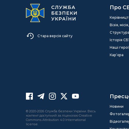
Про С
Керівницт
Візія, міс
Структур
Стара версія сайту
Історія СБ
Наші герої
Кар’єра
Пресц
Новини
© 2020-2026 Служба безпеки України. Весь
Фотогале
контент доступний за ліцензією Creative
Commons Attribution 4.0 International
Відеогале
license.
Контакти