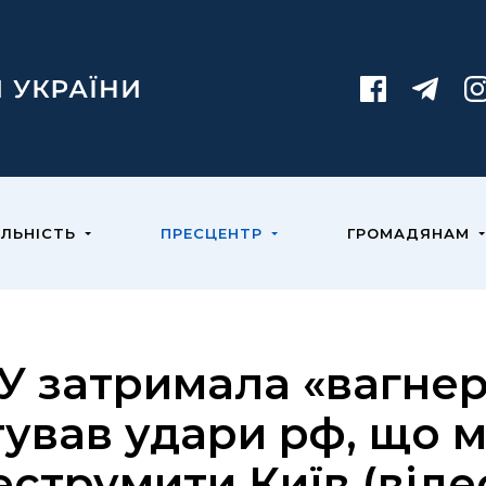
ЯЛЬНІСТЬ
ПРЕСЦЕНТР
ГРОМАДЯНАМ
У затримала «вагнер
тував удари рф, що 
еструмити Київ (віде