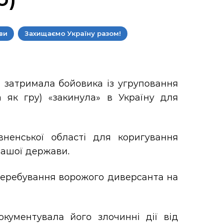
ви
Захищаємо Україну разом!
ї затримала бойовика із угруповання
а як гру) «закинула» в Україну для
вненської області для коригування
нашої держави.
 перебування ворожого диверсанта на
кументувала його злочинні дії від