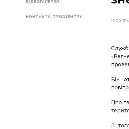
ВІДЕОГАЛЕРЕЯ
КОНТАКТИ ПРЕСЦЕНТРУ
10:00, 15 
Служб
«Вагн
прове
Він о
повітр
Про т
терито
З тог