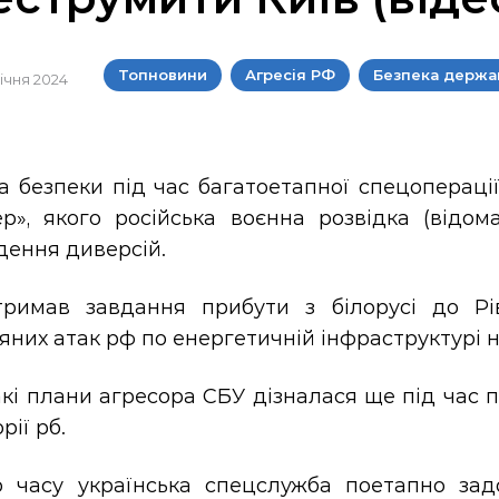
Топновини
Агресія РФ
Безпека держа
січня 2024
а безпеки під час багатоетапної спецопераці
ер», якого російська воєнна розвідка (відом
дення диверсій.
тримав завдання прибути з білорусі до Рі
яних атак рф по енергетичній інфраструктурі 
акі плани агресора СБУ дізналася ще під час
рії рб.
о часу українська спецслужба поетапно задо