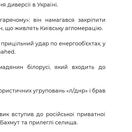
 диверсії в Україні.
арячому»: він намагався закріпити
ч, що живлять Київську агломерацію.
прицільний удар по енергооб’єктах, у
hahed.
мадянин білорусі, який входить до
рористичних угруповань «л/днр» і брав
.
ик вступив до російської приватної
 Бахмут та прилеглі селища.