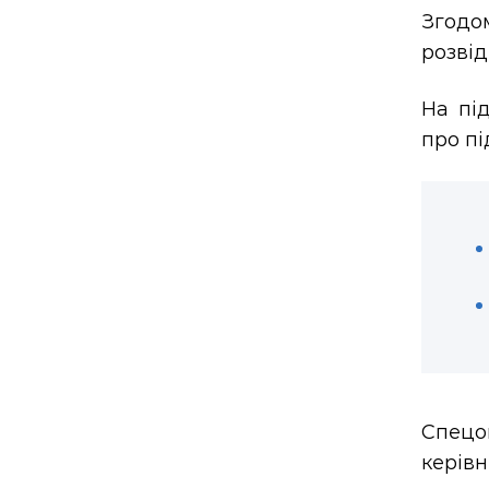
Згодо
розвід
На пі
про пі
Спецо
керівн