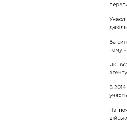
перети
Унасл
декіль
За сиг
тому ч
Як вс
агенту
З 2014
участь
На по
військ