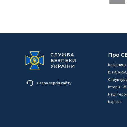
Про С
Керівницт
Візія, міс
Структур
Стара версія сайту
Історія СБ
Наші герої
Кар’єра