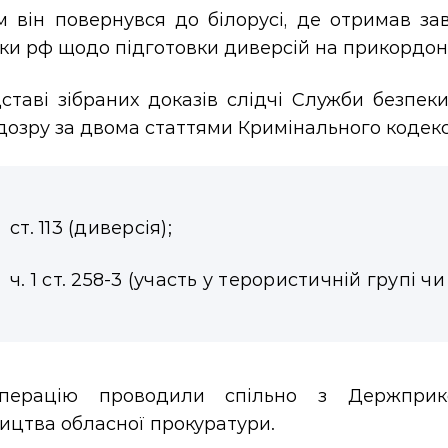
м він повернувся до білорусі, де отримав за
ки рф щодо підготовки диверсій на прикордонн
дставі зібраних доказів слідчі Служби безпе
дозру за двома статтями Кримінального кодекс
ст. 113 (диверсія);
ч. 1 ст. 258-3 (участь у терористичній групі ч
перацію проводили спільно з Держприк
ицтва обласної прокуратури.