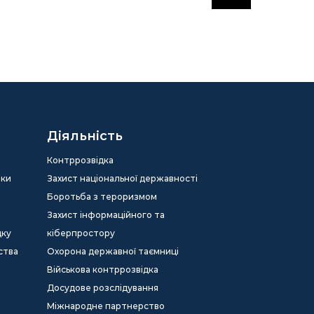
Діяльність
Контррозвідка
еки
Захист національної державності
Боротьба з тероризмом
Захист інформаційного та
дку
кіберпростору
ства
Охорона державної таємниці
Військова контррозвідка
Досудове розслідування
Міжнародне партнерство