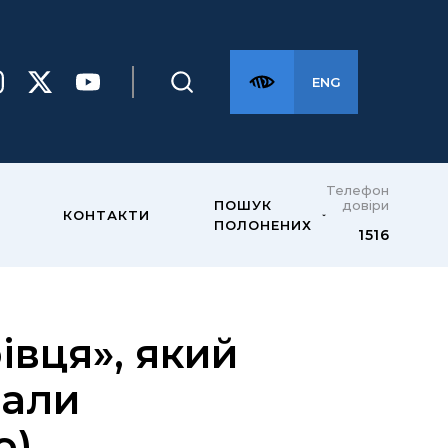
ENG
Телефон
довіри
ПОШУК
КОНТАКТИ
ПОЛОНЕНИХ
1516
івця», який
мали
о)