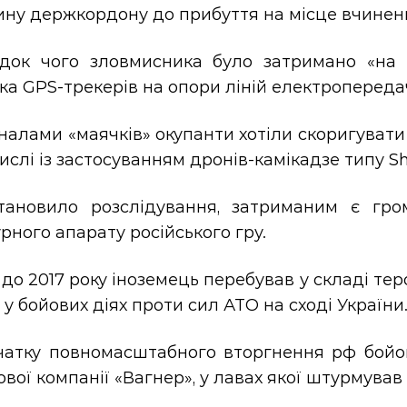
ну держкордону до прибуття на місце вчинення
ідок чого зловмисника було затримано «на г
ка GPS-трекерів на опори ліній електропереда
налами «маячків» окупанти хотіли скоригувати 
ислі із застосуванням дронів-камікадзе типу S
тановило розслідування, затриманим є гро
рного апарату російського гру.
 до 2017 року іноземець перебував у складі те
 у бойових діях проти сил АТО на сході України
чатку повномасштабного вторгнення рф бойов
ової компанії «Вагнер», у лавах якої штурмував