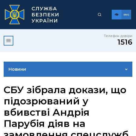
ENG
Телефон довіри
1516
Новини
ФОТОГАЛЕРЕЯ
СБУ зібрала докази, що
підозрюваний у
ВІДЕОГАЛЕРЕЯ
вбивстві Андрія
Парубія діяв на
КОНТАКТИ ПРЕСЦЕНТРУ
замовлення спецслужб