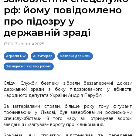
рф: йому повідомлено
про підозру у
державній зраді
17:00, 3 жовтня 2025
Агресія РФ
Антитерор
Безпека держави
Захищаємо Україну разом!
Слідчі Служби безпеки зібрали беззаперечні докази
державної зради з боку підозрюваного у вбивстві
народного депутата України Андрія Парубія.
За матеріалами справи, більше року тому фігурант,
проживаючи у Львові, був завербований російськими
спецслужбістами. З того часу він отримував ворожі
завдання і «звітував» ворогу про їх виконання.
Зокрема, він спочатку відстежував та передавав