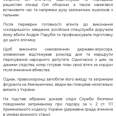
рашистам локації Сил оборони, а також намагався
встановити час та напрямки руху залізничних ешелонів з
пальним.
Після перевірки готовності агента до виконання
«складнішого» завдання, російська спецслужба доручила
йому вбити Андрія Парубія та профінансувала підготовку
до цього злочину.
Щоб виконати «замовлення» держави-агресора,
зловмисник відстежував розклад дня та маршрути
пересування народного депутата. Одночасно з цим, за
даними слідства, кілер готував план своєї втечі за кордон
після вчинення вбивства.
Однак, правоохоронці запобігли його виїзду та затримали
фігуранта на Хмельниччині, звідки він планував нелегально
виїхати з України.
На підставі зібраних доказів слідчі Служби безпеки
повідомили затриманому про підозру за ч. 2 ст. 111
Кримінального кодексу України (державна зрада, вчинена
в умовах воєнного стану).