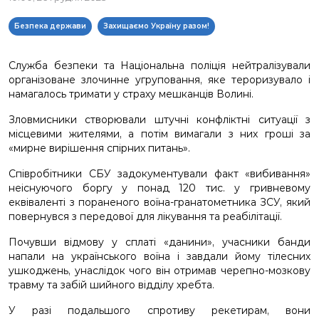
Безпека держави
Захищаємо Україну разом!
Служба безпеки та Національна поліція нейтралізували
організоване злочинне угруповання, яке тероризувало і
намагалось тримати у страху мешканців Волині.
Зловмисники створювали штучні конфліктні ситуації з
місцевими жителями, а потім вимагали з них гроші за
«мирне вирішення спірних питань».
Співробітники СБУ задокументували факт «вибивання»
неіснуючого боргу у понад 120 тис. у гривневому
еквіваленті з пораненого воїна-гранатометника ЗСУ, який
повернувся з передової для лікування та реабілітації.
Почувши відмову у сплаті «данини», учасники банди
напали на українського воїна і завдали йому тілесних
ушкоджень, унаслідок чого він отримав черепно-мозкову
травму та забій шийного відділу хребта.
У разі подальшого спротиву рекетирам, вони