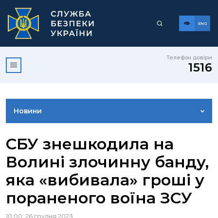
ENG
Телефон довіри
1516
Новини
ФОТОГАЛЕРЕЯ
СБУ знешкодила на
Волині злочинну банду,
ВІДЕОГАЛЕРЕЯ
яка «вибивала» гроші у
пораненого воїна ЗСУ
КОНТАКТИ ПРЕСЦЕНТРУ
10:00, 26 грудня 2023