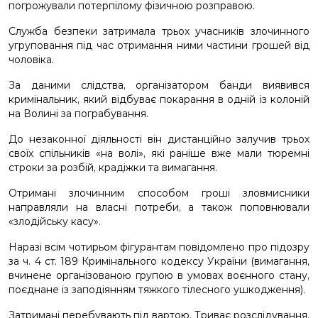
погрожували потерпілому фізичною розправою.
Служба безпеки затримала трьох учасників злочинного
угруповання під час отримання ними частини грошей від
чоловіка.
За даними слідства, організатором банди виявився
кримінальник, який відбуває покарання в одній із колоній
на Волині за пограбування.
До незаконної діяльності він дистанційно залучив трьох
своїх спільників «на волі», які раніше вже мали тюремні
строки за розбій, крадіжки та вимагання.
Отримані злочинним способом гроші зловмисники
направляли на власні потреби, а також поповнювали
«злодійську касу».
Наразі всім чотирьом фігурантам повідомлено про підозру
за ч. 4 ст. 189 Кримінального кодексу України (вимагання,
вчинене організованою групою в умовах воєнного стану,
поєднане із заподіянням тяжкого тілесного ушкодження).
Затримані перебувають під вартою. Триває розслідування.