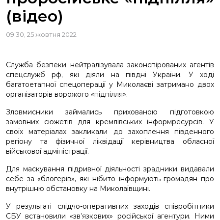
(відео)
09:30, 25 жовтня 2022
Служба безпеки нейтралізувала законспірованих агентів
спецслужб рф, які діяли на півдні України. У ході
багатоетапної спецоперації у Миколаєві затримано двох
організаторів ворожого «підпілля».
Зловмисники займались прихованою підготовкою
замовних сюжетів для кремлівських інформресурсів. У
своїх матеріалах закликали до захоплення південного
регіону та фізичної ліквідації керівництва обласної
військової адміністрації.
Для маскування підривної діяльності зрадники видавали
себе за «блогерів», які нібито інформують громадян про
внутрішню обстановку на Миколаївщині.
У результаті слідчо-оперативних заходів співробітники
СБУ встановили «зв’язкових» російської агентури. Ними