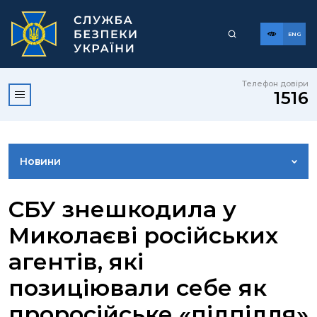
ENG
Телефон довіри
1516
Новини
ФОТОГАЛЕРЕЯ
СБУ знешкодила у
Миколаєві російських
ВІДЕОГАЛЕРЕЯ
агентів, які
позиціювали себе як
КОНТАКТИ ПРЕСЦЕНТРУ
проросійське «підпілля»