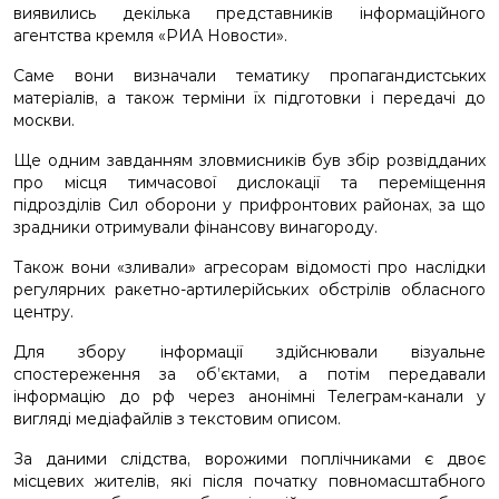
виявились декілька представників інформаційного
агентства кремля «РИА Новости».
Саме вони визначали тематику пропагандистських
матеріалів, а також терміни їх підготовки і передачі до
москви.
Ще одним завданням зловмисників був збір розвідданих
про місця тимчасової дислокації та переміщення
підрозділів Сил оборони у прифронтових районах, за що
зрадники отримували фінансову винагороду.
Також вони «зливали» агресорам відомості про наслідки
регулярних ракетно-артилерійських обстрілів обласного
центру.
Для збору інформації здійснювали візуальне
спостереження за об’єктами, а потім передавали
інформацію до рф через анонімні Телеграм-канали у
вигляді медіафайлів з текстовим описом.
За даними слідства, ворожими поплічниками є двоє
місцевих жителів, які після початку повномасштабного