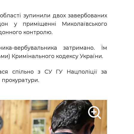
області зупинили двох завербованих
дон у приміщенні Миколаївського
донного контролю.
ика-вербувальника затримано. Їм
дьми) Кримінального кодексу України.
ася спільно з СУ ГУ Нацполіції за
 прокуратури.