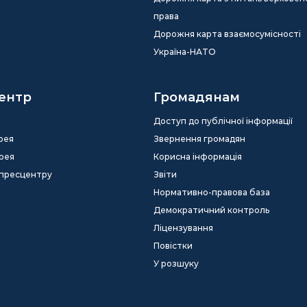
права
Дорожня карта взаємосумісності
Україна-НАТО
ентр
Громадянам
Доступ до публічної інформації
рея
Звернення громадян
рея
Корисна інформація
 пресцентру
Звіти
Нормативно-правова база
Демократичний контроль
Ліцензування
Повістки
У розшуку