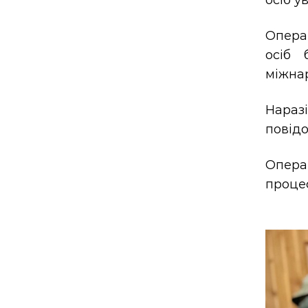
осіб у
Опера
осіб 
міжна
Нараз
повідо
Опера
проце