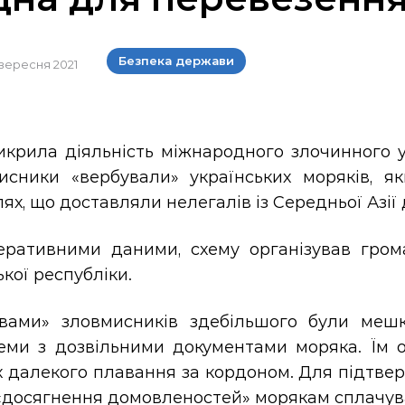
Безпека держави
 вересня 2021
икрила діяльність міжнародного злочинного у
исники «вербували» українських моряків, 
ях, що доставляли нелегалів із Середньої Азії 
еративними даними, схему організував грома
кої республіки.
вами» зловмисників здебільшого були мешк
еми з дозвільними документами моряка. Їм о
 далекого плавання за кордоном. Для підтвер
«досягнення домовленостей» морякам сплачува