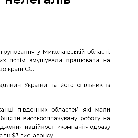
груповання у Миколаївській області.
яких потім змушували працювати на
до країн ЄС.
дянин України та його спільник із
анці південних областей, які мали
біцяли високооплачувану роботу на
дження надійності «компанії» одразу
ли $3 тис. авансу.