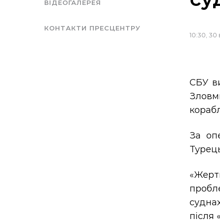
ВІДЕОГАЛЕРЕЯ
КОНТАКТИ ПРЕСЦЕНТРУ
10:30, 30
СБУ в
Зловм
корабл
За оп
Турець
«Жерт
пробл
суднах
після 