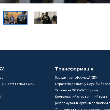
БУ
Трансформація
во
Засади трансформації СБУ
ія, цінності та принципи
Стратегія розвитку Служби безп
а
України на 2025-2030 роки
У
Комплексний стратегічний план
реформування органів правопоря
Дорожня карта з питань верховен