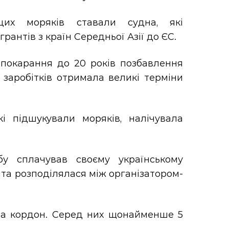
цих моряків ставали судна, які
рантів з країн Середньої Азії до ЄС.
 покарання до 20 років позбавлення
х заробітків отримала великі терміни
і підшукували моряків, налічувала
бу сплачував своєму українському
решта розподілялася між організатором-
в за кордон. Серед них щонайменше 5