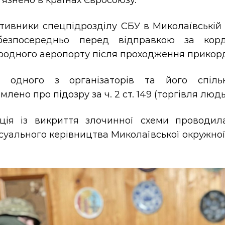
в’язнено в країнах Євросоюзу.
тивники спецпідрозділу СБУ в Миколаївській 
безпосередньо перед відправкою за кор
родного аеропорту після проходження прикор
і одного з організаторів та його спільн
млено про підозру за ч. 2 ст. 149 (торгівля лю
ція із викриття злочинної схеми проводил
суального керівництва Миколаївської окружної