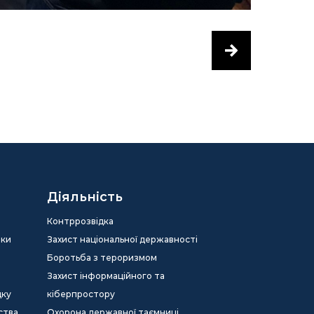
Діяльність
Контррозвідка
еки
Захист національної державності
Боротьба з тероризмом
Захист інформаційного та
дку
кіберпростору
ства
Охорона державної таємниці