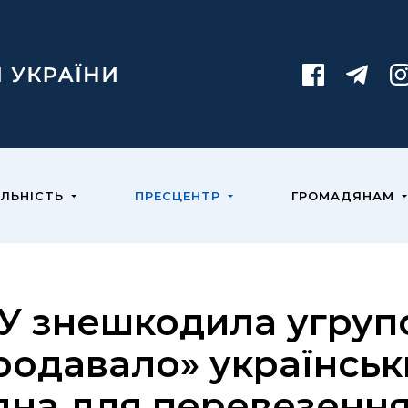
ЯЛЬНІСТЬ
ПРЕСЦЕНТР
ГРОМАДЯНАМ
У знешкодила угрупо
родавало» українськ
дна для перевезення