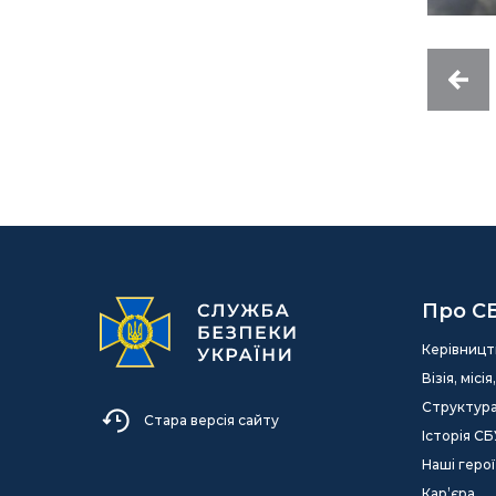
Про С
Керівницт
Візія, міс
Структур
Стара версія сайту
Історія СБ
Наші герої
Кар’єра