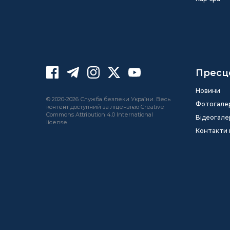
Пресц
Новини
© 2020-2026 Служба безпеки України. Весь
Фотогале
контент доступний за ліцензією Creative
Commons Attribution 4.0 International
Відеогале
license.
Контакти