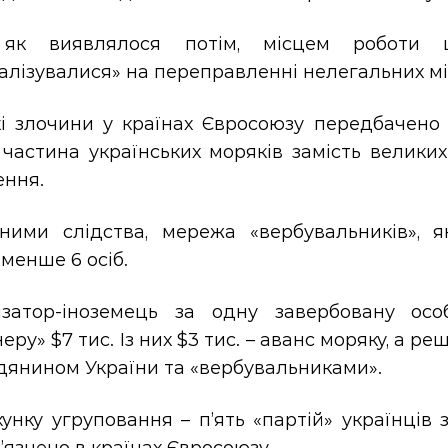
 як виявлялося потім, місцем роботи 
алізувалися» на переправленні нелегальних міг
кі злочини у країнах Євросоюзу передбачено
І частина українських моряків замість велики
ення.
ними слідства, мережа «вербувальників», як
менше 6 осіб.
ізатор-іноземець за одну завербовану осо
еру» $7 тис. Із них $3 тис. – аванс моряку, а 
дянином України та «вербувальниками».
хунку угруповання – п’ять «партій» українці