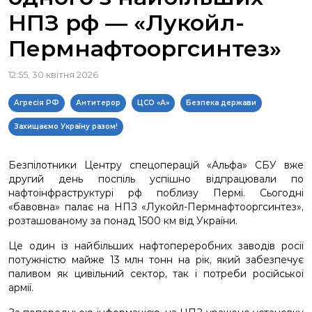
НПЗ рф — «Лукойл-
Пермнафтооргсинтез»
12:55, 30 квітня 2026
Агресія РФ
Антитерор
ЦСО «А»
Безпека держави
Захищаємо Україну разом!
Безпілотники Центру спецоперацій «Альфа» СБУ вже
другий день поспіль успішно відпрацювали по
нафтоінфраструктурі рф поблизу Пермі. Сьогодні
«бавовна» палає на НПЗ «Лукойл-Пермнафтооргсинтез»,
розташованому за понад 1500 км від України.
Це один із найбільших нафтопереробних заводів росії
потужністю майже 13 млн тонн на рік, який забезпечує
паливом як цивільний сектор, так і потреби російської
армії.