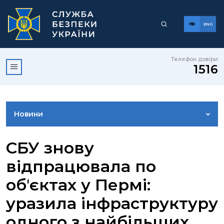
ENG
Телефон довіри
1516
Новини
ФОТОГАЛЕРЕЯ
СБУ знову
відпрацювала по
ВІДЕОГАЛЕРЕЯ
обʼєктах у Пермі:
уразила інфраструктуру
КОНТАКТИ ПРЕСЦЕНТРУ
одного з найбільших