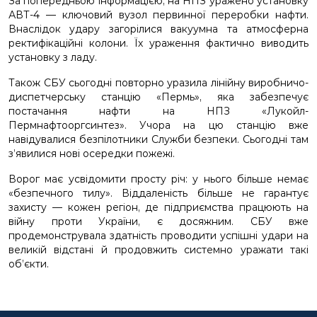
За попередньою інформацією, на НПЗ уражено установку
АВТ-4 — ключовий вузол первинної переробки нафти.
Внаслідок удару загорілися вакуумна та атмосферна
ректифікаційні колони. Їх ураження фактично виводить
установку з ладу.
Також СБУ сьогодні повторно уразила лінійну виробничо-
диспетчерську станцію «Пермь», яка забезпечує
постачання нафти на НПЗ «Лукойл-
Пермнафтооргсинтез». Учора на цю станцію вже
навідувалися безпілотники Служби безпеки. Сьогодні там
з’явилися нові осередки пожежі.
Ворог має усвідомити просту річ: у нього більше немає
«безпечного тилу». Віддаленість більше не гарантує
захисту — кожен регіон, де підприємства працюють на
війну проти України, є досяжним. СБУ вже
продемонструвала здатність проводити успішні удари на
великій відстані й продовжить системно уражати такі
об’єкти.