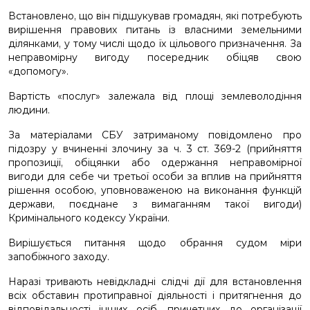
Встановлено, що він підшукував громадян, які потребують
вирішення правових питань із власними земельними
ділянками, у тому числі щодо їх цільового призначення. За
неправомірну вигоду посередник обіцяв свою
«допомогу».
Вартість «послуг» залежала від площі землеволодіння
людини.
За матеріалами СБУ затриманому повідомлено про
підозру у вчиненні злочину за ч. 3 ст. 369-2 (прийняття
пропозиції, обіцянки або одержання неправомірної
вигоди для себе чи третьої особи за вплив на прийняття
рішення особою, уповноваженою на виконання функцій
держави, поєднане з вимаганням такої вигоди)
Кримінального кодексу України.
Вирішується питання щодо обрання судом міри
запобіжного заходу.
Наразі тривають невідкладні слідчі дії для встановлення
всіх обставин протиправної діяльності і притягнення до
відповідальності інших осіб, причетних до організації