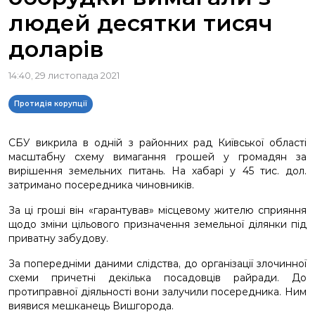
людей десятки тисяч
доларів
14:40, 29 листопада 2021
Протидія корупції
СБУ викрила в одній з районних рад Київської області
масштабну схему вимагання грошей у громадян за
вирішення земельних питань. На хабарі у 45 тис. дол.
затримано посередника чиновників.
За ці гроші він «гарантував» місцевому жителю сприяння
щодо зміни цільового призначення земельної ділянки під
приватну забудову.
За попередніми даними слідства, до організації злочинної
схеми причетні декілька посадовців райради. До
протиправної діяльності вони залучили посередника. Ним
виявися мешканець Вишгорода.