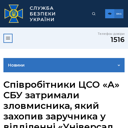
ENG
Телефон довіри
1516
Новини
ФОТОГАЛЕРЕЯ
Співробітники ЦСО «А»
СБУ затримали
ВІДЕОГАЛЕРЕЯ
зловмисника, який
захопив заручника у
КОНТАКТИ ПРЕСЦЕНТРУ
відділенні «Універсал