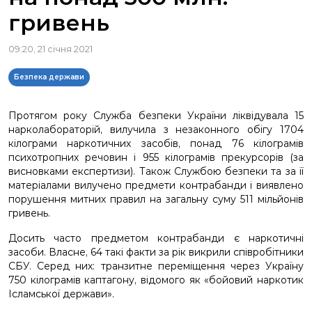
гривень
09:20, 21 січня 2021
Безпека держави
Протягом року Служба безпеки України ліквідувала 15
нарколабораторій, вилучила з незаконного обігу 1704
кілограми наркотичних засобів, понад 76 кілограмів
психотропних речовин і 955 кілограмів прекурсорів (за
висновками експертизи). Також Службою безпеки та за її
матеріалами вилучено предмети контрабанди і виявлено
порушення митних правил на загальну суму 511 мільйонів
гривень.
Досить часто предметом контрабанди є наркотичні
засоби. Власне, 64 такі факти за рік викрили співробітники
СБУ. Серед них: транзитне переміщення через Україну
750 кілограмів каптагону, відомого як
«бойовий наркотик
Ісламської держави».