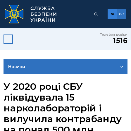
ENG
Телефон довіри
1516
Новини
ФОТОГАЛЕРЕЯ
У 2020 році СБУ
ліквідувала 15
ВІДЕОГАЛЕРЕЯ
нарколабораторій і
вилучила контрабанду
КОНТАКТИ ПРЕСЦЕНТРУ
на понад 500 млн.