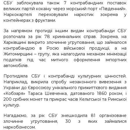
СБУ заблокувала також 7 контрабандних поставок
великих партій кокаїну через морський порт «Південний».
Наркокартелі переховували наркотик зокрема у
контейнерах з фруктами.
За напрямом протидії іншим видам контрабанди СБУ
розпочала за рік 78 кримінальних справ. Зокрема, на
Харківщині викрито злочинне угруповання, що займалося
контрабандою в Росію військової продукції, а на
Житомирщині – групу, яка налагодила механізм мінімізації
податків під час митного оформлення імпортних
автомобілів.
Протидіяла СБУ і контрабанді культурних цінностей.
Наприклад, викрила спробу незаконного вивезення з
України до Євросоюзу унікального прижиттєвого видання
«Кобзаря» Тараса Шевченка, датованого 1860 роком, і
200 срібних монет та прикрас часів Кельтської та Римської
культур.
Нагадаємо,
за рік СБУ знешкодила 81 організоване
злочинне угруповання, 30 з яких займалися
наркобізнесом.