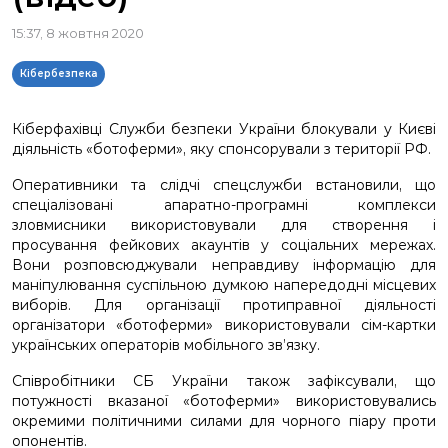
15:37, 8 жовтня 2020
Кібербезпека
Кіберфахівці Служби безпеки України блокували у Києві
діяльність «ботоферми», яку спонсорували з території РФ.
Оперативники та слідчі спецслужби встановили, що
спеціалізовані апаратно-програмні комплекси
зловмисники використовували для створення і
просування фейкових акаунтів у соціальних мережах.
Вони розповсюджували неправдиву інформацію для
маніпулювання суспільною думкою напередодні місцевих
виборів. Для організації протиправної діяльності
організатори «ботоферми» використовували сім-картки
українських операторів мобільного зв’язку.
Співробітники СБ України також зафіксували, що
потужності вказаної «ботоферми» використовувались
окремими політичними силами для чорного піару проти
опонентів.