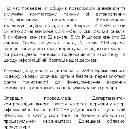
Під час проведення обшуків правоохоронці виявили та
вилучили комп’ютерну техніку зі встановленим
спеціалізованим програмним забезпеченням,
телекомунікаційне обладнання. Зокрема, 4 GSM-шлюзи
ємністю 32 канали кожен, 3 сім-банки ємністю 128 каналів,
3 сім-банки ємністю 32 канали, 5 VoIP-шлюзів ємністю 32
канали. Також вилучено понад 6 тисяч SIM-карток,
чорнові записи реєстрації користувачів соціальних мереж,
які розміщували матеріали провокаційного характеру на
шкоду інформаційній безпеці нашої держави.
У межах досудового слідства за ст. 258-3 Кримінального
кодексу України слідчими органів безпеки перевіряються
факти причетності до функціонування вказаних
комплексів представників спецслужб країни-агресора.
Операція проводилась Департаментом
контррозвідувального захисту інтересів держави у сфері
інформаційної безпеки, ГУ СБУ у Донецькій та Луганській
областях,
ГУ СБУ у місті Києві та Київській області
під
процесуальним керівництвом Донецької обласної
прокуратури.